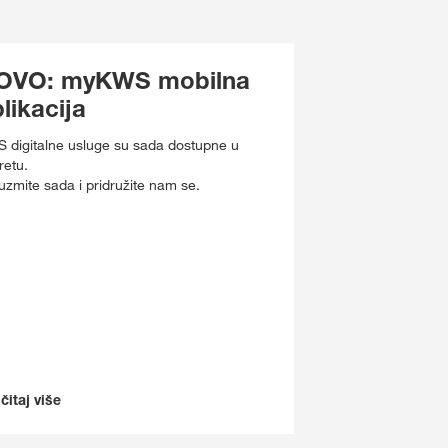
OVO: myKWS mobilna
likacija
 digitalne usluge su sada dostupne u
retu.
uzmite sada i pridružite nam se.
čitaj više