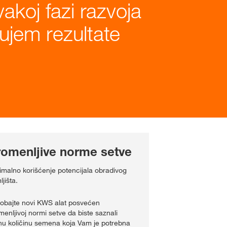
koj fazi razvoja
ujem rezultate
romenljive norme setve
imalno korišćenje potencijala obradivog
jišta.
robajte novi KWS alat posvećen
menljivoj normi setve da biste saznali
nu količinu semena koja Vam je potrebna