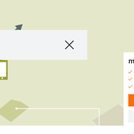
Proizvodi
Agro saveti
m
Priče i događaji
Digitalne usluge
O nama
Kontakt