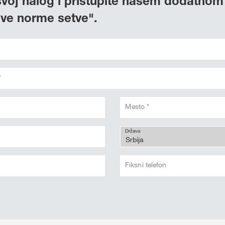
svoj nalog i pristupite našem dodatnom
ive norme setve".
*
Mesto *
Država
Fiksni telefon