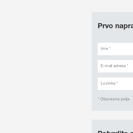
Prvo napra
Ime *
E-mail adresa *
Lozinka *
* Obavezna polja