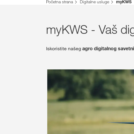
Početna strana
Digitalne usluge
myKWS
myKWS - Vaš digi
Iskoristite našeg
agro digitalnog savetn