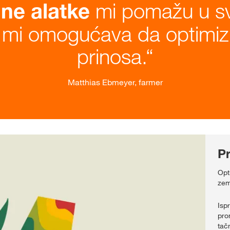
mi pomažu u sva
lne alatke
 mi omogućava da optimiz
prinosa.
Matthias Ebmeyer, farmer
P
Opt
zeml
Isp
pro
tač