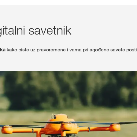
Shop
talni savetnik
Ekskluzivni sa
sa
myKWS
ika
kako biste uz pravoremene i vama prilagođene savete postig
PR
REG
Međunarod
Grupe na kw