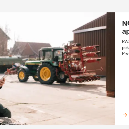
N
ap
KWS
pok
Pre