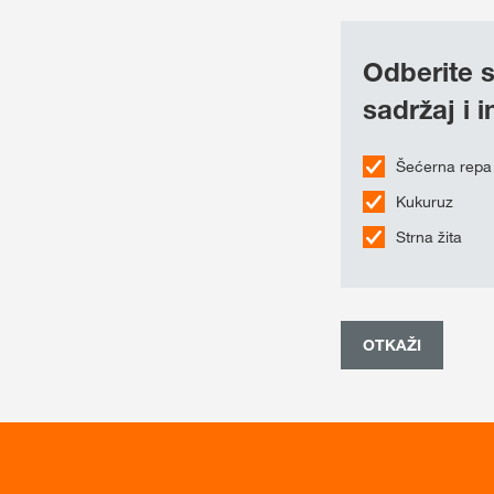
Odberite s
sadržaj i 
Šećerna repa
Kukuruz
Strna žita
OTKAŽI