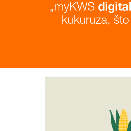
myKWS
digita
kukuruza, što