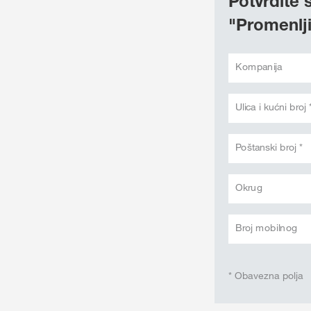
Potvrdite 
"Promenlj
Kompanija
Ulica i kućni broj 
Poštanski broj *
Okrug
Broj mobilnog
* Obavezna polja