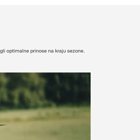
Naš tim - Bačka
Naš tim - Centralna Srbi
držaj
Ostali zaposleni
li optimalne prinose na kraju sezone.
IJAVITE SE
ISTRUJTE SE
KVS
ne teme
s.com/corp