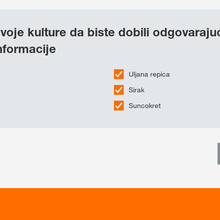
voje kulture da biste dobili odgovaraju
informacije
Uljana repica
Sirak
Suncokret