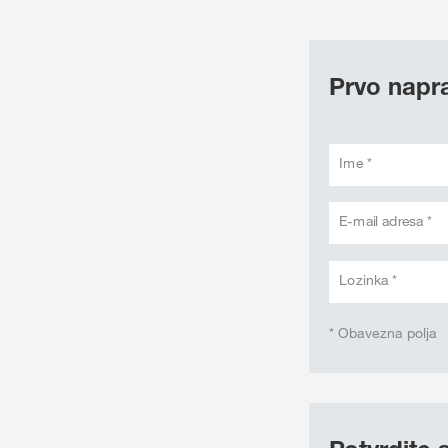
Prvo napra
Ime *
E-mail adresa *
Lozinka *
* Obavezna polja