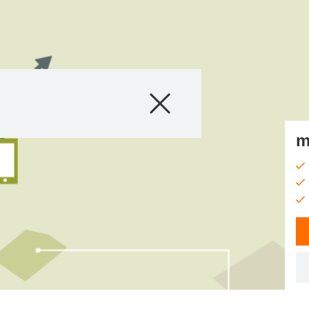
Proizvodi
Agro saveti
m
Priče i događaji
Digitalne usluge
O nama
Kontakt