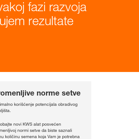
koj fazi razvoja
ujem rezultate
romenljive norme setve
imalno korišćenje potencijala obradivog
jišta.
robajte novi KWS alat posvećen
menljivoj normi setve da biste saznali
nu količinu semena koja Vam je potrebna