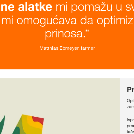
mi pomažu u sva
lne alatke
 mi omogućava da optimiz
prinosa.
Matthias Ebmeyer, farmer
P
Opt
zeml
Isp
pro
tač