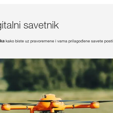
Shop
talni savetnik
Ekskluzivni sa
sa
myKWS
ika
kako biste uz pravoremene i vama prilagođene savete postig
PR
REG
Međunarod
Grupe na kw