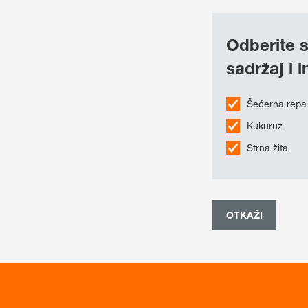
Odberite s
sadržaj i 
Šećerna repa
Kukuruz
Strna žita
OTKAŽI