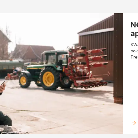
N
ap
KWS
pok
Pre