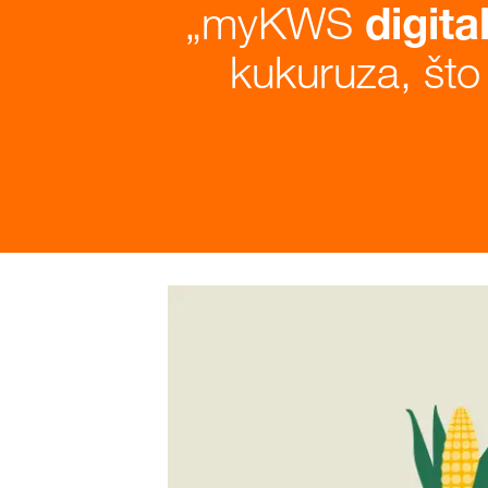
myKWS
digita
kukuruza, što