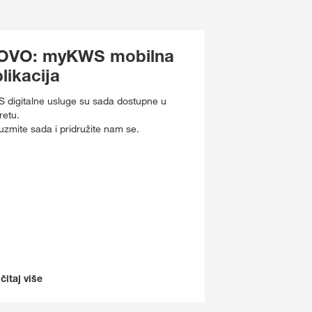
OVO: myKWS mobilna
likacija
 digitalne usluge su sada dostupne u
retu.
uzmite sada i pridružite nam se.
čitaj više