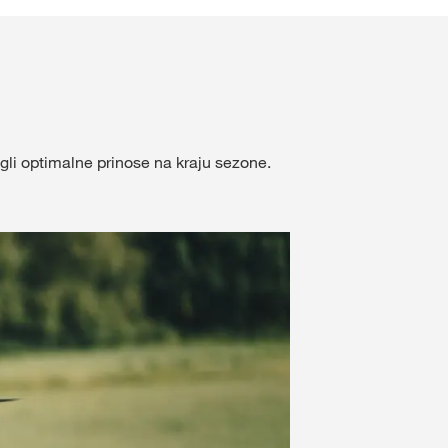
Naš tim - Bačka
Naš tim - Centralna Srbi
držaj
Ostali zaposleni
li optimalne prinose na kraju sezone.
IJAVITE SE
ISTRUJTE SE
KVS
ne teme
s.com/corp