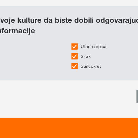
voje kulture da biste dobili odgovaraju
informacije
Uljana repica
Sirak
Suncokret