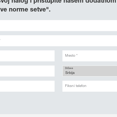
svoj nalog i pristupite našem dodatnom
ive norme setve".
*
Mesto *
Država
Fiksni telefon