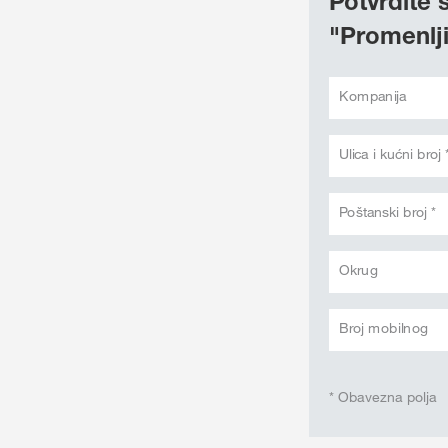
Potvrdite 
"Promenlj
Kompanija
Ulica i kućni broj 
Poštanski broj *
Okrug
Broj mobilnog
* Obavezna polja