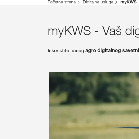
Početna strana
Digitalne usluge
myKWS
myKWS - Vaš digi
Iskoristite našeg
agro digitalnog savetn