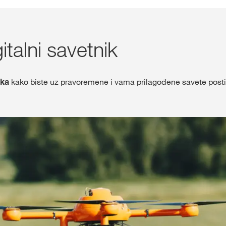
Shop
talni savetnik
Ekskluzivni sa
sa
myKWS
ika
kako biste uz pravoremene i vama prilagođene savete postig
PR
REG
Međunarod
Grupe na kw