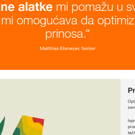
mi pomažu u sva
lne alatke
 mi omogućava da optimiz
prinosa.
Matthias Ebmeyer, farmer
P
Opt
zeml
Isp
pro
tač