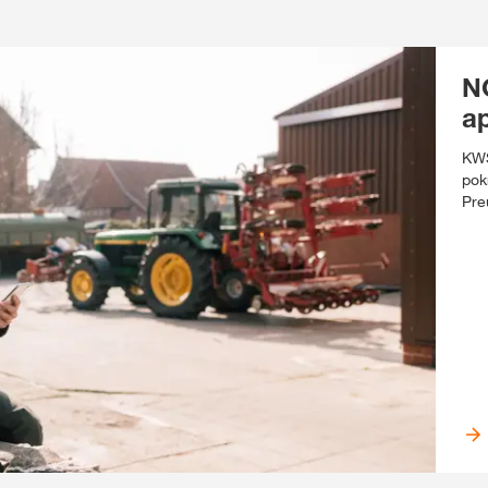
N
ap
KWS
pok
Pre