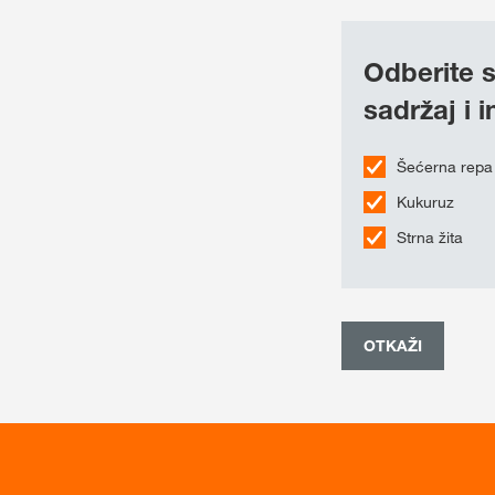
Odberite s
sadržaj i 
Šećerna repa
Kukuruz
Strna žita
OTKAŽI