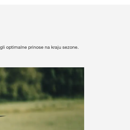
Naš tim - Bačka
Naš tim - Centralna Srbi
držaj
Ostali zaposleni
li optimalne prinose na kraju sezone.
IJAVITE SE
ISTRUJTE SE
KVS
ne teme
s.com/corp