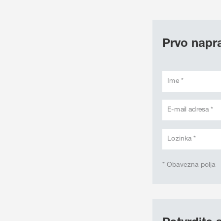
Prvo napra
Ime *
E-mail adresa *
Lozinka *
* Obavezna polja