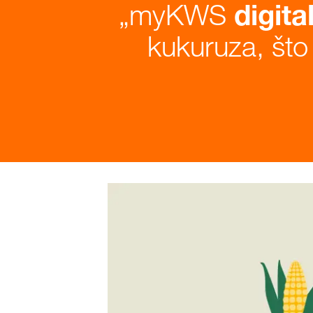
myKWS
digita
kukuruza, što