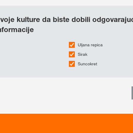
voje kulture da biste dobili odgovaraju
informacije
Uljana repica
Sirak
Suncokret