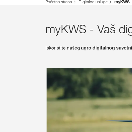
Početna strana
Digitalne usluge
myKWS
myKWS - Vaš digi
Iskoristite našeg
agro digitalnog savetn