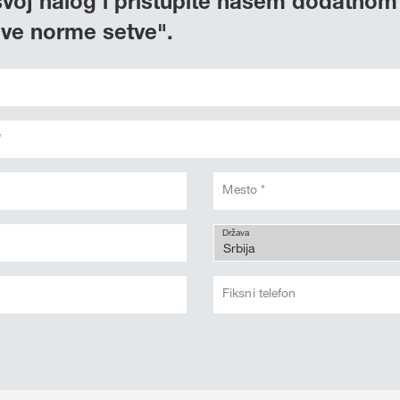
svoj nalog i pristupite našem dodatnom
ive norme setve".
*
Mesto *
Država
Fiksni telefon