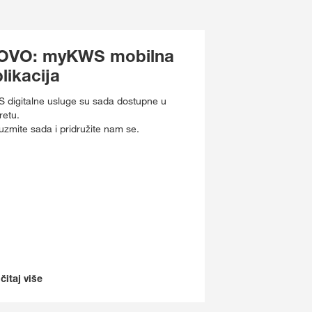
OVO: myKWS mobilna
likacija
 digitalne usluge su sada dostupne u
retu.
uzmite sada i pridružite nam se.
čitaj više