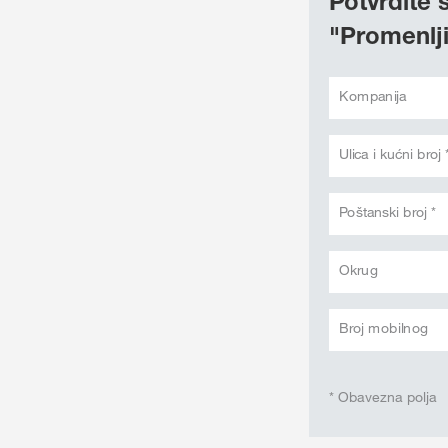
Potvrdite 
"Promenlj
Kompanija
Ulica i kućni broj 
Poštanski broj *
Okrug
Broj mobilnog
* Obavezna polja