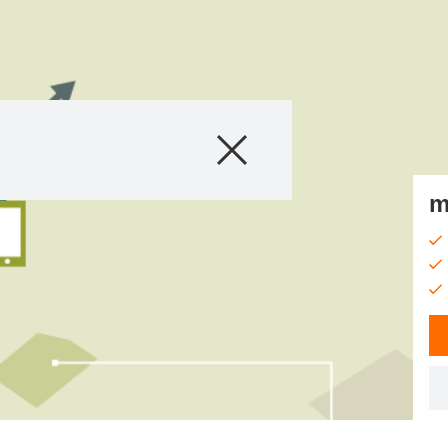
Proizvodi
Agro saveti
m
Priče i događaji
Digitalne usluge
O nama
Kontakt