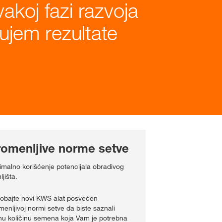
koj fazi razvoja
ujem rezultate
romenljive norme setve
imalno korišćenje potencijala obradivog
jišta.
robajte novi KWS alat posvećen
menljivoj normi setve da biste saznali
nu količinu semena koja Vam je potrebna