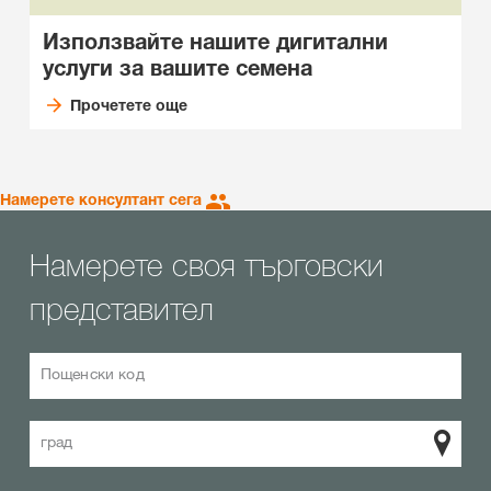
Използвайте нашите дигитални
услуги за вашите семена
Прочетете още
Намерете консултант сега
Намерете своя търговски
представител
Пощенски код
град