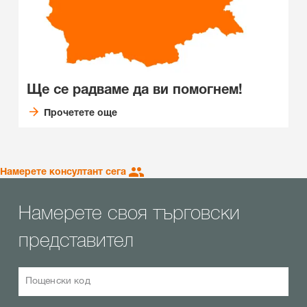
Ще се радваме да ви помогнем!
Прочетете още
Намерете консултант сега
Намерете своя търговски
представител
Пощенски код