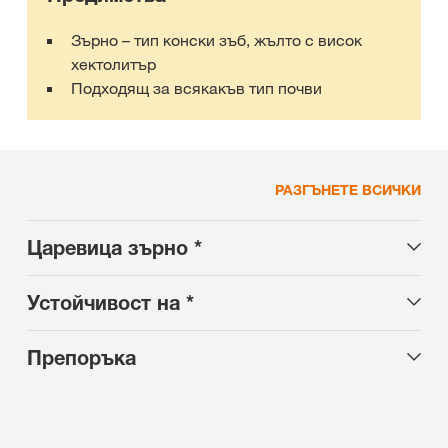
Зърно – тип конски зъб, жълто с висок
хектолитър
Подходящ за всякакъв тип почви
РАЗГЪНЕТЕ ВСИЧКИ
Царевица зърно *
Устойчивост на *
Препоръка