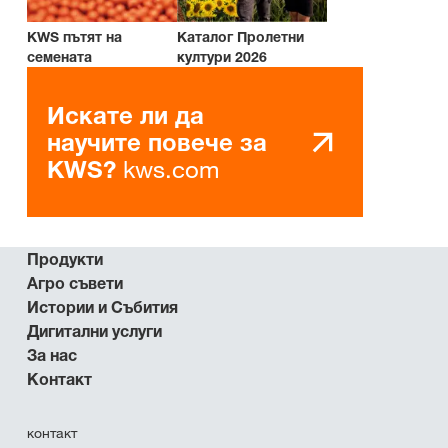
KWS пътят на
Каталог Пролетни
семената
култури 2026
Искате ли да
научите повече за
kws.com
KWS?
Продукти
Агро съвети
Истории и Събития
Дигитални услуги
За нас
Контакт
контакт