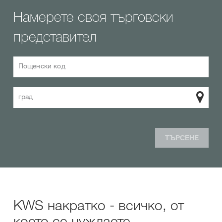
Намерете своя търговски
представител
Пощенски код
град
ТЪРСЕНЕ
KWS накратко - всичко, от
което се нуждаете