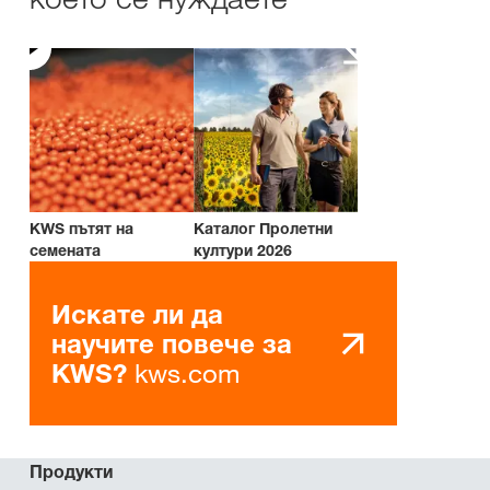
KWS пътят на
Каталог Пролетни
семената
култури 2026
Искате ли да
научите повече за
kws.com
KWS?
Продукти