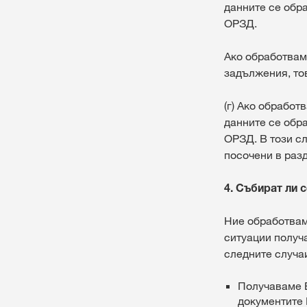
данните се обра
ОРЗД.
Ако обработвам
задължения, то
(г) Ако обработ
данните се обра
ОРЗД. В този с
посочени в разде
4. Събират ли 
Ние обработвам
ситуации получа
следните случа
Получаваме В
документите 