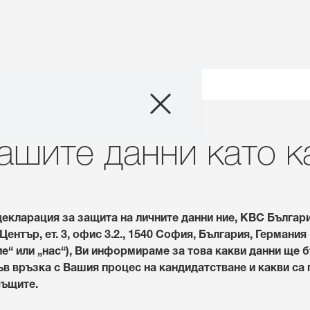
Продукти
Агро съвети
ашите данни като к
Истории и Съб
Дигитални услу
екларация за защита на личните данни ние, КВС Българ
ентър, ет. 3, офис 3.2., 1540 София, България, Германия
ие“ или „нас“), Ви информираме за това какви данни ще 
За нас
в връзка с Вашия процес на кандидатстване и какви са 
същите.
Контакт