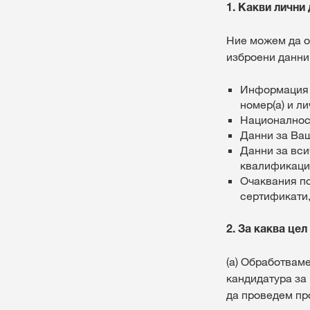
1. Какви лични
Ние можем да о
изброени данни
Информация з
номер(а) и л
Националност
Данни за Ва
Данни за вси
квалификаци
Очаквания по
сертификати,
2. За каква це
(а) Обработваме
кандидатура за
да проведем пр