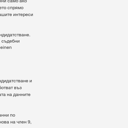
нни само ако
ето спрямо
нашите интереси
ндидатстване.
в съдебни
meinen
ндидатстване и
ботват въз
ата на данните
анни по
ова на член 9,