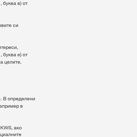
 буква в) от
овите си
нтереси,
 буква е) от
а целите,
с. В определени
например в
 KWS, ако
нциалните