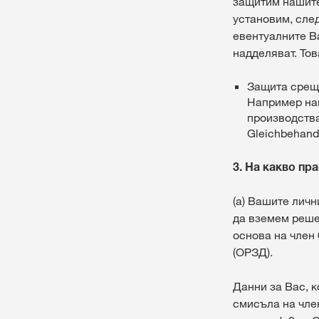
защитим нашите
установим, сле
евентуалните В
надделяват. Тов
Защита срещу
Например наш
производства
Gleichbehand
3. На какво п
(а) Вашите личн
да вземем реше
основа на член 
(ОРЗД).
Данни за Вас, 
смисъла на член