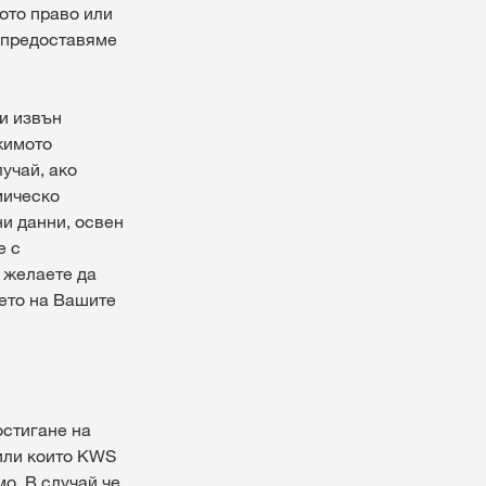
ото право или
е предоставяме
ни извън
жимото
учай, ако
мическо
и данни, освен
е с
 желаете да
нето на Вашите
остигане на
 или които KWS
о. В случай че