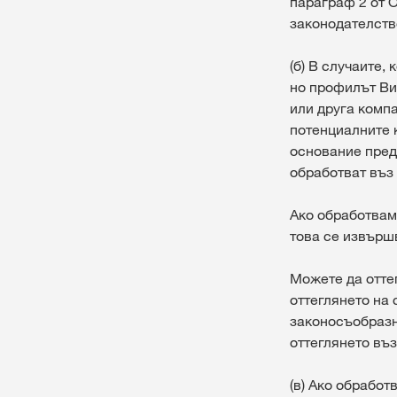
параграф 2 от О
законодателств
(б) В случаите
но профилът Ви
или друга компа
потенциалните 
основание пред
обработват въз 
Ако обработвам
това се извършв
Можете да оттег
оттеглянето на 
законосъобразн
оттеглянето въз
(в) Ако обработ