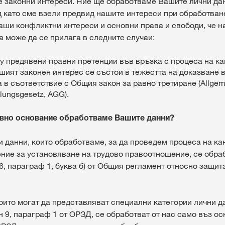
 законни интереси. Ние ще обработваме Вашите лични да
д като сме взели предвид нашите интереси при обработван
аши конфликтни интереси и основни права и свободи, че 
а може да се прилага в следните случаи:
 предявени правни претенции във връзка с процеса на ка
ият законен интерес се състои в тежестта на доказване 
 в съответствие с Общия закон за равно третиране (Allge
lungsgesetz, AGG).
равно основание обработваме Вашите данни?
и данни, които обработваме, за да проведем процеса на ка
ние за установяване на трудово правоотношение, се обра
6, параграф 1, буква б) от Общия регламент относно защит
които могат да представляват специални категории лични д
 9, параграф 1 от ОРЗД, се обработват от нас само въз осн