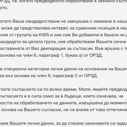
РЗД, т.е. когато предвиденото обработване е законно съгл
ото.
, когато Ваше кандидатстване не завършва с наемане в наш
 може да представлява интерес за сравнима позиция в н
ния от групата на KWS и ние cме Ви добавили в базата ни 
кандидати за цялата група, ние обработваме Вашите лични
оставената от Вас декларация за съгласие. Във връзка с т
основа на член 6, параграф 1, буква а) от ОРЗД.
е специални категории лични данни на основание на Ваше
а въз основа на член 9, параграф 2 от ОРЗД.
лите съгласието си по всяко време. Моля, имайте предвид
съгласието е в сила само за в бъдеще, което означава, че
остта на обработването на данните, извършена до момент
 основа на Вашето съгласие, не се влияе от това оттегляне
ваме Вашите лични данни, за да спазим законовите си зад