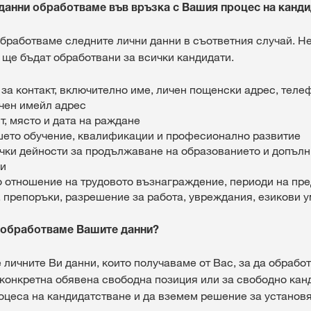
 данни обработваме във връзка с Вашия процес на канд
бработваме следните лични данни в съответния случай. Н
 ще бъдат обработвани за всички кандидати.
а контакт, включително име, личен пощенски адрес, теле
ичен имейл адрес
, място и дата на раждане
шето обучение, квалификации и професионално развитие
чки дейности за продължаване на образованието и допъл
и
 отношение на трудовото възнаграждение, периоди на пре
 препоръки, разрешение за работа, увреждания, езикови 
л обработваме Вашите данни?
 личните Ви данни, които получаваме от Вас, за да обраб
 конкретна обявена свободна позиция или за свободно кан
оцеса на кандидатстване и да вземем решение за установ