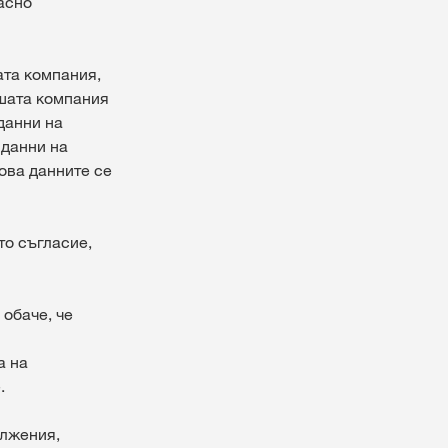
асно
ата компания,
ашата компания
данни на
 данни на
ова данните се
то съгласие,
 обаче, че
а на
.
ължения,