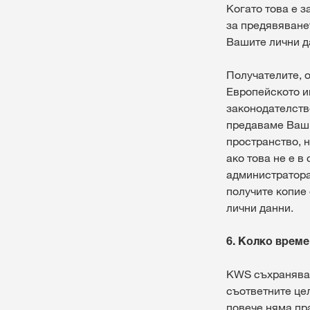
Когато това е 
за предявяване
Вашите лични д
Получателите, о
Европейското и
законодателство
предаваме Ваши
пространство, 
ако това не е в
администратора
получите копие
лични данни.
6. Колко врем
KWS съхранява 
съответните цел
повече няма пр