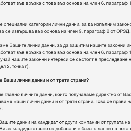
ботват във връзка с това въз основа на член 6, параграф 1,
е специални категории лични данни, за да изпълним закон
ва се извършва въз основа на член 9, параграф 2 от ОРЗД.
ваме Вашите лични данни, за да защитим нашите законни и
ботват във връзка с това въз основа на член 6, параграф 1,
лучай нашите законни интереси се състоят в преследване н
л 2, точка г).
се Ваши лични данни и от трети страни?
е главно личните данни, които получаваме директно от Ва
ваме Ваши лични данни и от трети страни. Това се прави 
и:
ашите данни на кандидат от други компании от групата на
Ви за кандидатстване са добавени в базата данни на поте