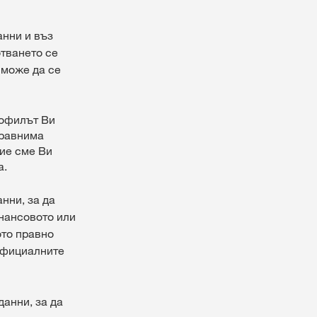
анни и въз
отването се
 може да се
рофилът Ви
сравнима
ние сме Ви
а.
нни, за да
нансовото или
ото правно
официалните
данни, за да