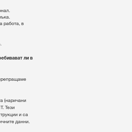
онал.
ръка.
 работа, в
.
ребивават ли в
 препращаме
а (наричани
Т. Тези
трукции и са
ичните данни.