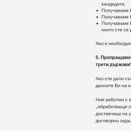
кандидати.
Получаваме В
Получаваме В
Получаваме В
които сте се
Ако е необходи
5. Препращаме 
трети държави
Ако сте дали с
данните Ви на к
Ние работим с 
„обработващи ли
доставчици на у
договорно задъ