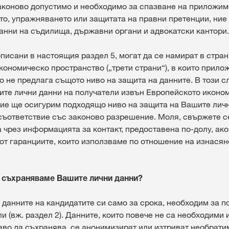
законово допустимо и необходимо за спазване на приложим
то, упражняването или защитата на правни претенции, ни
анни на съдилища, държавни органи и адвокатски кантори.
писани в настоящия раздел 5, могат да се намират в стра
кономическо пространство („трети страни“), в които прило
 не предлага същото ниво на защита на данните. В този сл
те лични данни на получатели извън Европейското иконо
ние ще осигурим подходящо ниво на защита на Вашите личн
 съответствие със законово разрешение. Моля, свържете с
 чрез информацията за контакт, предоставена по-долу, ако
 от гаранциите, които използваме по отношение на изнася
е съхраняваме Вашите лични данни?
данните на кандидатите си само за срока, необходим за п
и (вж. раздел 2). Данните, които повече не са необходими
аво да съхранява, се анонимизират или изтриват необратим