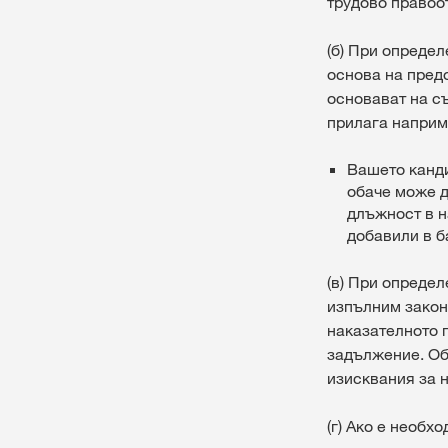
трудово правоо
(б) При опреде
основа на пред
основават на с
прилага наприм
Вашето канд
обаче може д
длъжност в н
добавили в б
(в) При опреде
изпълним закон
наказателното 
задължение. Об
изисквания за 
(г) Ако е необх