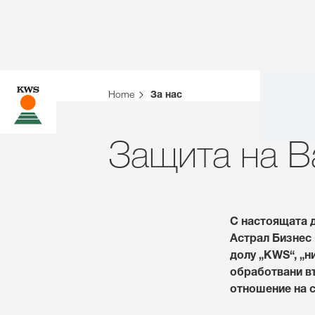
Home
За нас
Защита на В
С настоящата д
Астрал Бизнес Ц
долу „KWS“, „н
обработвани въ
отношение на 