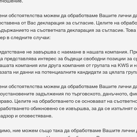
тношение.
лени обстоятелства можем да обработваме Вашите лични д
оставена от Вас декларация за съгласие. Целите на обраб
ъдържанието на съответната декларация за съгласие. Това
ер в следните случаи:
идатстване не завършва с наемане в нашата компания. П
а представлява интерес за бъдещи свободни позиции за 
ашата компания или друга компания от групата на KWS и 
азата ни данни на потенциалните кандидати за цялата груп
лени обстоятелства можем да обработваме Вашите лични да
оустановените задължения по търговското, данъчното, фи
право. Целите на обработването се основават на съответн
работването обикновено се извършва, за да се изпълнят 
надзор и оповестяване.
одимо, ние можем също така да обработваме Вашите лични 