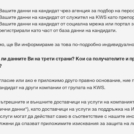
ашите данни на кандидат чрез агенция за подбор на перс
ашите данни на кандидат от служител на KWS като препо
ашите данни на кандидат от социална мрежа или портал за
 регистрирали като част от база данни на кандидати.
мо, ще Ви информираме за това по-подробно индивидуално
ли данните Ви на трети страни? Кои са получателите и п
?
ъгласие или ако е приложимо друго правно основание, ние
андидат на други компании от групата на KWS.
вътрешните и външните доставчици на услуги на компаният
чни данни“), като доставчици на услуги за поддръжка на И
слуги могат да действат само в съответствие с нашите инс
лжени да спазват приложимите изисквания за защита на л