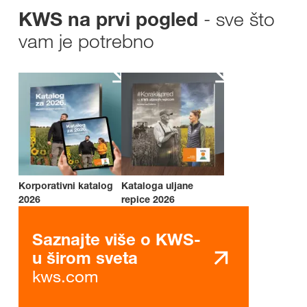
- sve što
KWS na prvi pogled
vam je potrebno
Korporativni katalog
Kataloga uljane
2026
repice 2026
Saznajte više o KWS-
u širom sveta
kws.com