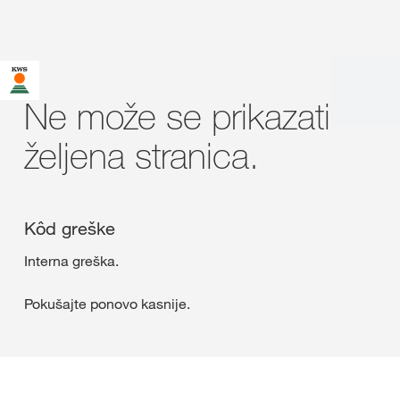
Ne može se prikazati
željena stranica.
Kôd greške
Interna greška.
Pokušajte ponovo kasnije.