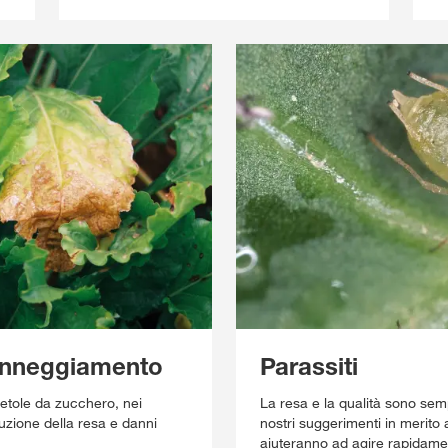
danneggiamento
Parassiti
bietole da zucchero, nei
La resa e la qualità sono semp
uzione della resa e danni
nostri suggerimenti in merito ai
aiuteranno ad agire rapidame