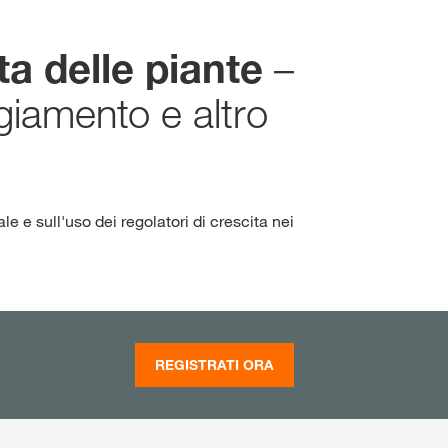
Ortaggi
#ThinkingInGenerations
–
ta delle piante
giamento e altro
usivi con
myKWS
ACCESSO
e e sull'uso dei regolatori di crescita nei
EGISTRATI
del
azionali
 al
rp
REGISTRATI ORA