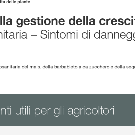
ita delle piante
Shop
la gestione della cresci
nitaria – Sintomi di danneg
Contenuti escl
osanitaria del mais, della barbabietola da zucchero e della segal
R
Temi intern
gruppo KWS
i utili per gli agricoltori
kws.com/co