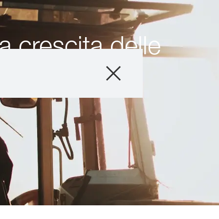
a crescita delle
Prodotti
Consulenza
Servizi digitali
Storie & Eventi
Chi Siamo
Contatti