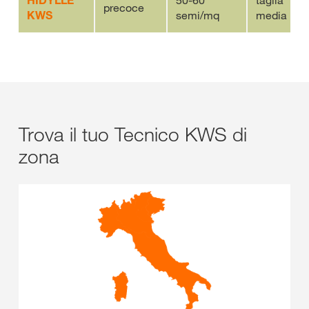
precoce
KWS
semi/mq
media
Trova il tuo Tecnico KWS di
zona