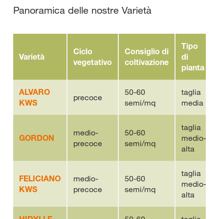
Panoramica delle nostre Varietà
Tipo
Ciclo
Consiglio di
Varietà
di
vegetativo
coltivazione
pianta
ALVARO
50-60
taglia
precoce
KWS
semi/mq
media
taglia
medio-
50-60
GORDON
medio-
precoce
semi/mq
alta
taglia
FELICIANO
medio-
50-60
medio-
KWS
precoce
semi/mq
alta
HIDYLLE
50-60
taglia