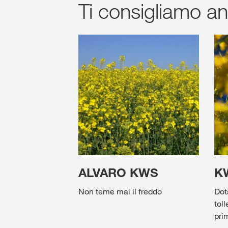
Ti consigliamo a
ALVARO KWS
K
Non teme mai il freddo
Dot
tol
prim