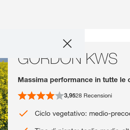
Prodotti
GORDON KWS
Consulenza
Servizi digitali
Massima performance in tutte le 
Storie & Eventi
3,95
28
Recensioni
Chi Siamo
Ciclo vegetativo: medio-preco
Contatti