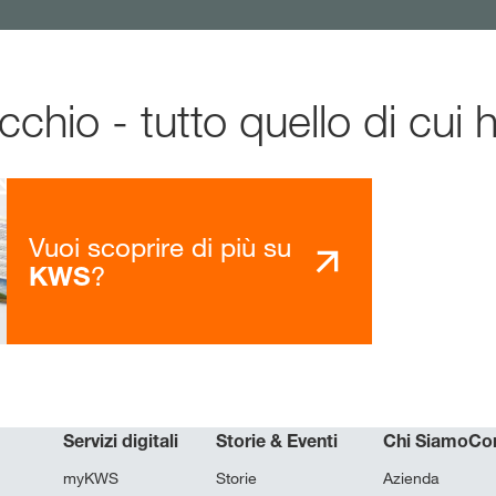
hio - tutto quello di cui 
Vuoi scoprire di più su
?
KWS
Servizi digitali
Storie & Eventi
Chi Siamo
Con
myKWS
Storie
Azienda