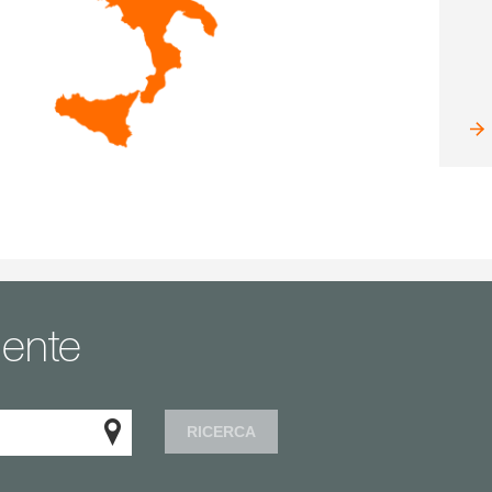
lente
RICERCA