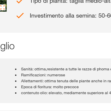
Tipo di pianta: taglia medio-al
Shop
Investimento alla semina: 50-
Contenuti escl
glio
R
Sanità: ottima,resistente a tutte le razze di phom
Temi intern
Ramificazioni: numerose
Allettamenti: ottima tenuta delle piante anche in r
gruppo KWS
Epoca di fioritura: molto precoce
kws.com/co
contenuto olio: elevato, mediamente superiore al