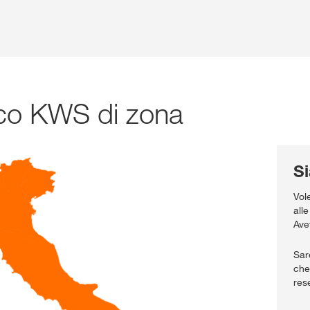
nico KWS di zona
Si
Vol
all
Ave
Sar
che
res