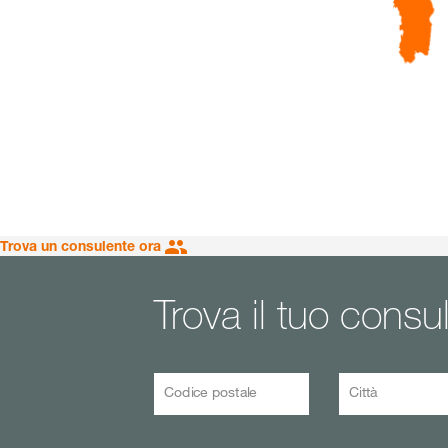
Trova un consulente ora
Trova il tuo consu
Codice postale
Città