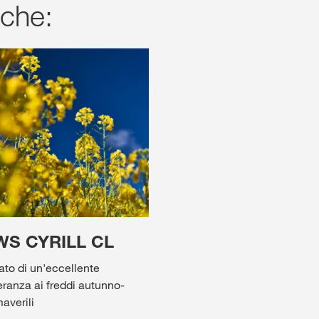
nche:
WS CYRILL CL
ato di un'eccellente
leranza ai freddi autunno-
averili