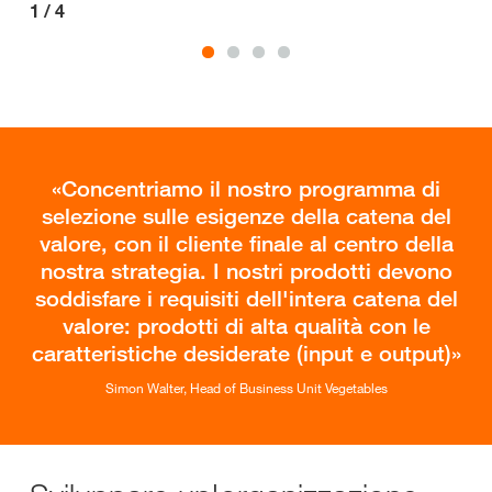
1
/
4
2
/
Concentriamo il nostro programma di
selezione sulle esigenze della catena del
valore, con il cliente finale al centro della
nostra strategia. I nostri prodotti devono
soddisfare i requisiti dell'intera catena del
valore: prodotti di alta qualità con le
caratteristiche desiderate (input e output)
Simon Walter, Head of Business Unit Vegetables