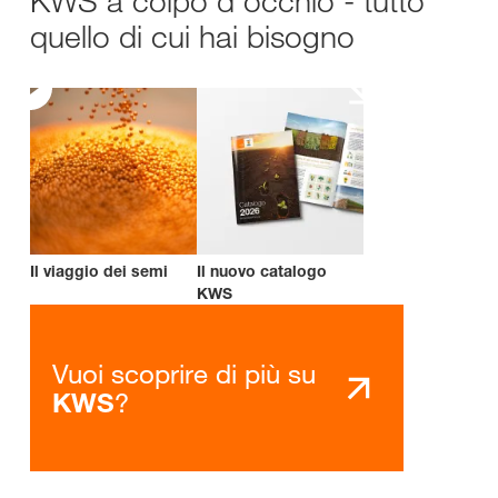
KWS a colpo d'occhio - tutto
quello di cui hai bisogno
Il viaggio dei semi
Il nuovo catalogo
KWS
Vuoi scoprire di più su
?
KWS