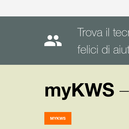
Trova il t
felici di aiu
myKWS
–
MYKWS