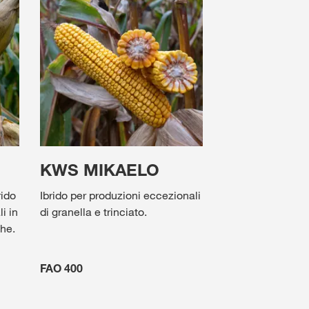
KWS MIKAELO
rido
Ibrido per produzioni eccezionali
i in
di granella e trinciato.
che.
FAO 400