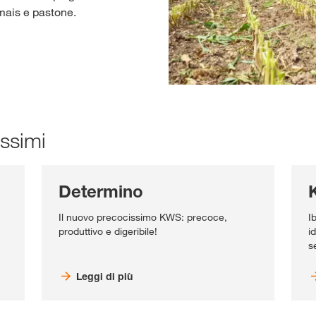
omais e pastone.
issimi
Determino
n
Il nuovo precocissimo KWS: precoce,
I
produttivo e digeribile!
i
s
Leggi di più