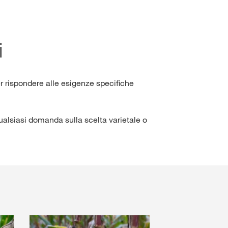
Ortaggi
#ThinkingInGenerations
i
usivi con
myKWS
r rispondere alle esigenze specifiche
ACCESSO
EGISTRATI
ualsiasi domanda sulla scelta varietale o
del
azionali
 al
rp