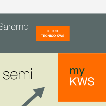
- Saremo
IL TUO
TECNICO KWS
i semi