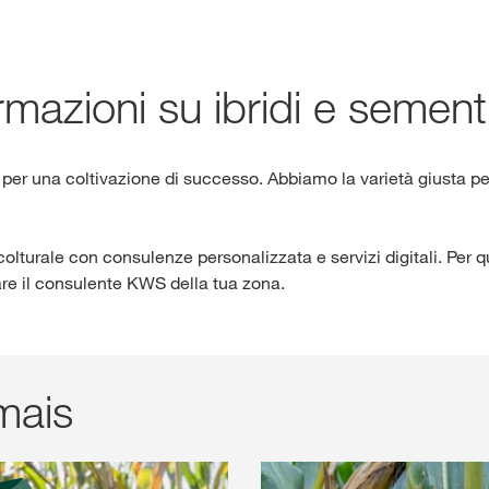
Shop
mazioni su ibridi e sement
Contenuti escl
 per una coltivazione di successo. Abbiamo la varietà giusta pe
R
olturale con consulenze personalizzata e servizi digitali. Per q
tare il consulente KWS della tua zona.
Temi intern
gruppo KWS
kws.com/co
 mais