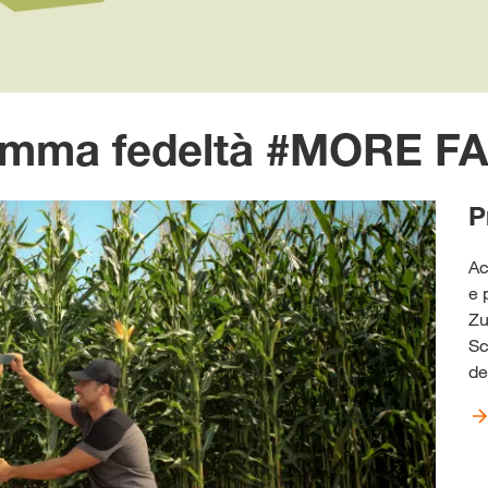
gramma fedeltà #MORE F
P
Ac
e 
Zu
Sc
de