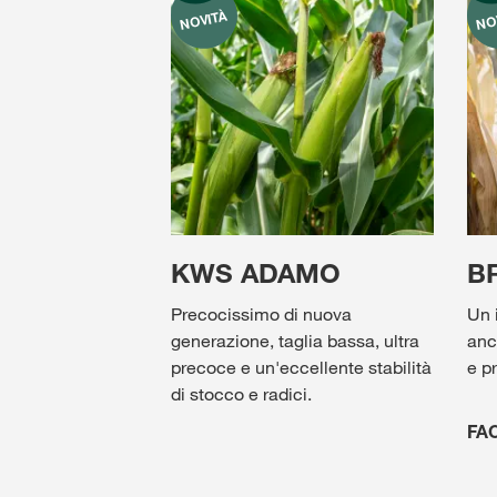
KWS ADAMO
B
Precocissimo di nuova
Un 
generazione, taglia bassa, ultra
anch
precoce e un'eccellente stabilità
e pr
di stocco e radici.
FAO