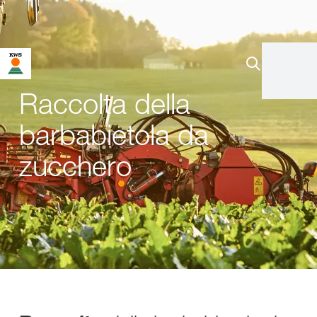
Raccolta della
barbabietola da
zucchero