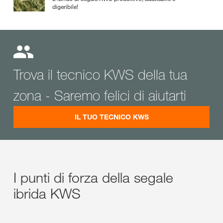
digeribile!
Trova il tecnico KWS della tua
zona - Saremo felici di aiutarti
IL TUO TECNICO KWS
I punti di forza della segale
ibrida KWS