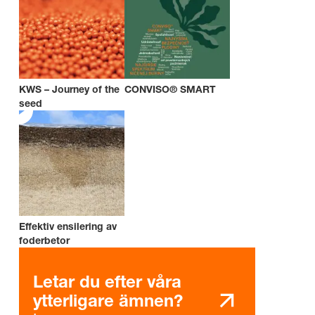
KWS – Journey of the
CONVISO® SMART
seed
Effektiv ensilering av
foderbetor
Letar du efter våra
ytterligare ämnen?