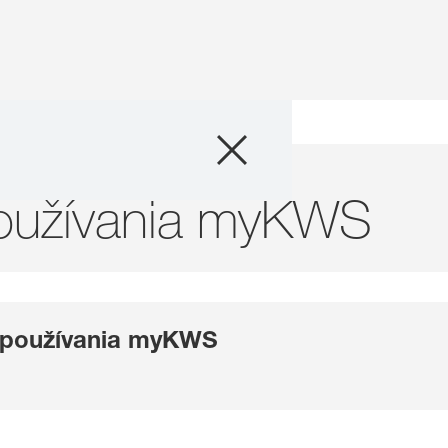
Produkty
Poradenstvo
oužívania myKWS
Príbehy a poduja
Digitálne služby
 používania myKWS
O nás
Kontaktujte nás