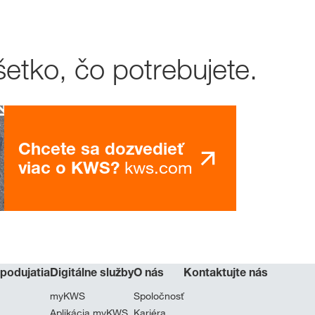
Rezervačný obc
etko, čo potrebujete.
Exkluzívny ob
s
myKWS
PR
Chcete sa dozvedieť
kws.com
viac o KWS?
RE
Medzinárod
skupiny KW
kws.com/co
 podujatia
Digitálne služby
O nás
Kontaktujte nás
myKWS
Spoločnosť
Aplikácia myKWS
Kariéra