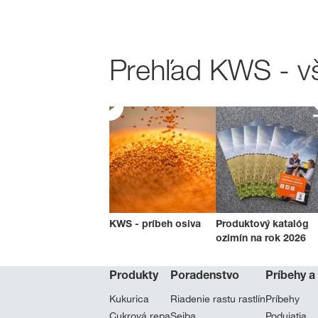
Prehľad KWS - vš
KWS - príbeh osiva
Produktový katalóg
ozimín na rok 2026
Produkty
Poradenstvo
Príbehy a
Kukurica
Riadenie rastu rastlín
Príbehy
Cukrová repa
Sejba
Podujatia