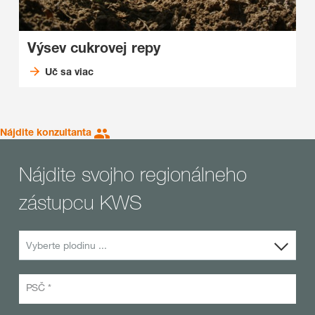
Výsev cukrovej repy
Uč sa viac
Nájdite konzultanta
Nájdite svojho regionálneho
zástupcu KWS
Vyberte plodinu ...
PSČ *