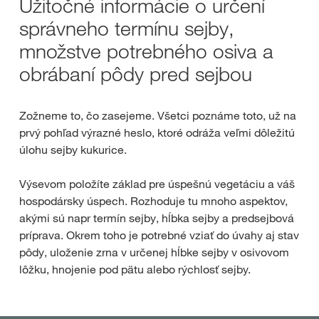
Užitočné informácie o určení
správneho termínu sejby,
množstve potrebného osiva a
obrábaní pôdy pred sejbou
Zožneme to, čo zasejeme. Všetci poznáme toto, už na
prvý pohľad výrazné heslo, ktoré odráža veľmi dôležitú
úlohu sejby kukurice.
Výsevom položíte základ pre úspešnú vegetáciu a váš
hospodársky úspech. Rozhoduje tu mnoho aspektov,
akými sú napr termín sejby, hĺbka sejby a predsejbová
príprava. Okrem toho je potrebné vziať do úvahy aj stav
pôdy, uloženie zrna v určenej hĺbke sejby v osivovom
lôžku, hnojenie pod pätu alebo rýchlosť sejby.