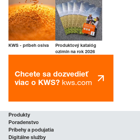
KWS - príbeh osiva
Produktový katalóg
ozimín na rok 2026
Chcete sa dozvedieť
kws.com
viac o KWS?
Produkty
Poradenstvo
Príbehy a podujatia
Digitálne služby