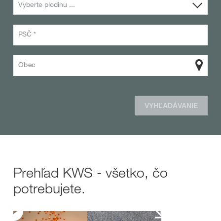
Vyberte plodinu ...
PSČ *
Obec
VYHĽADÁVANIE
Prehľad KWS - všetko, čo
potrebujete.