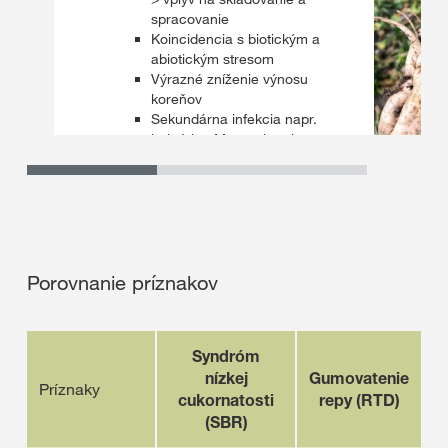
spracovanie
Koincidencia s biotickým a
abiotickým stresom
Výrazné zníženie výnosu
koreňov
Sekundárna infekcia napr.
baktériou Macrophomina
phaseolina možná ako
dôsledok infekcie RTD
Porovnanie príznakov
Syndróm
nízkej
Gumovatenie
Príznaky
cukornatosti
repy (RTD)​
(SBR)