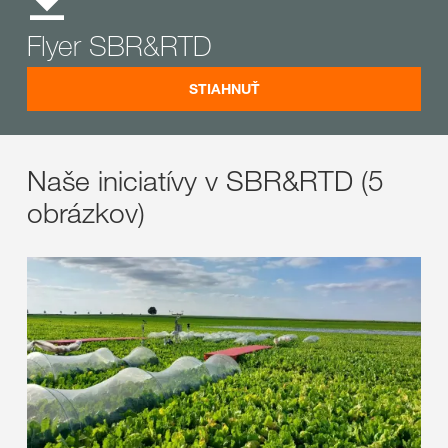
Flyer SBR&RTD
STIAHNUŤ
Naše iniciatívy v SBR&RTD (5
obrázkov)