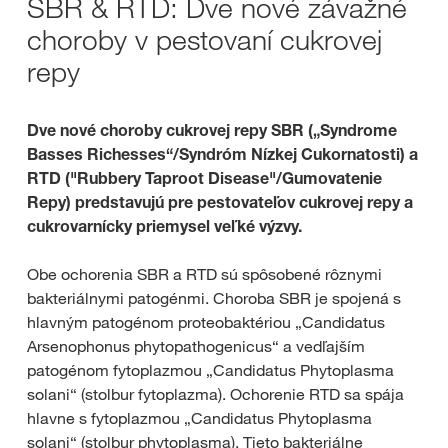
SBR & RTD: Dve nové závažné
choroby v pestovaní cukrovej
repy
Dve nové choroby cukrovej repy SBR („Syndrome
Basses Richesses“/Syndróm Nízkej Cukornatosti) a
RTD ("Rubbery Taproot Disease"/Gumovatenie
Repy) predstavujú pre pestovateľov cukrovej repy a
cukrovarnícky priemysel veľké výzvy.
Obe ochorenia SBR a RTD sú spôsobené rôznymi
bakteriálnymi patogénmi. Choroba SBR je spojená s
hlavným patogénom proteobaktériou „Candidatus
Arsenophonus phytopathogenicus“ a vedľajším
patogénom fytoplazmou „Candidatus Phytoplasma
solani“ (stolbur fytoplazma). Ochorenie RTD sa spája
hlavne s fytoplazmou „Candidatus Phytoplasma
solani“ (stolbur phytoplasma). Tieto bakteriálne