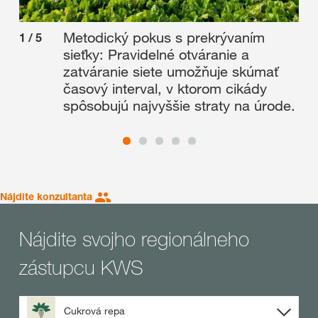
Metodický pokus s prekrývaním
1
/
5
2
/
sieťky: Pravidelné otváranie a
zatváranie siete umožňuje skúmať
časový interval, v ktorom cikády
spôsobujú najvyššie straty na úrode.
Nájdite konzultanta
Nájdite svojho regionálneho
zástupcu KWS
Cukrová repa