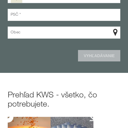
PSČ *
Obec
VYHĽADÁVANIE
Prehľad KWS - všetko, čo
potrebujete.