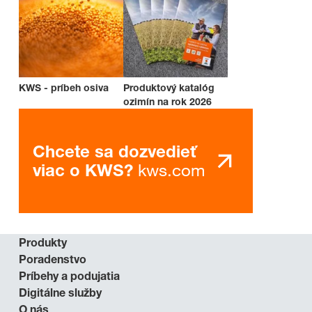
KWS - príbeh osiva
Produktový katalóg
ozimín na rok 2026
Chcete sa dozvedieť
kws.com
viac o KWS?
Produkty
Poradenstvo
Príbehy a podujatia
Digitálne služby
O nás