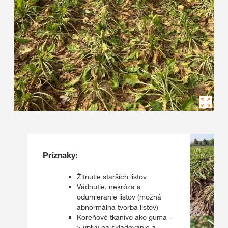
Príznaky:​
Žltnutie starších listov
Vädnutie, nekróza a
odumieranie listov (možná
abnormálna tvorba listov)
Koreňové tkanivo ako guma -
> vplyv na skladovanie a