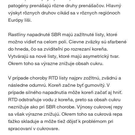
patogény prenášajú rôzne druhy prenášačov. Hlavný
výskyt rôznych druhov cikád sa v rôznych regiónoch
Európy líši.
Rastliny napadnuté SBR majú zažltnuté listy, ktoré
možno vidieť na celom poli. Cievne zväzky sú sfarbené
do hneda, čo sa zviditeľní po rozrezaní koreňa.
Vytvárajú sa nové listy, ktoré majú asymetrický tvar.
Okrem toho sa výrazne znižuje obsah cukru.
V prípade choroby RTD listy najprv zožltnú, zvädnú a
následne odumrú. Koreň začne byť gumovitý. V
prípade silného napadnutia môže koreň začať aj hniť.
RTD odstraňuje vodu z koreňa, preto sa obsah cukru
neznižuje ako pri SBR chorobe. Výnosy cukrovej repy
sa však výrazne znižujú. Okrem toho sa cukrová repa
ťažko skladuje a môže tiež dôjsť k problémom pri
spracovaní v cukrovare.