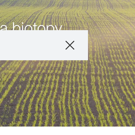
a biotopy
Produkty
Poradenstvo
Príbehy a poduja
Digitálne služby
O nás
Kontaktujte nás