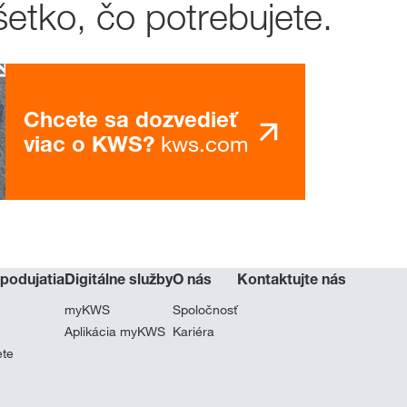
etko, čo potrebujete.
Chcete sa dozvedieť
kws.com
viac o KWS?
 podujatia
Digitálne služby
O nás
Kontaktujte nás
myKWS
Spoločnosť
Aplikácia myKWS
Kariéra
ete