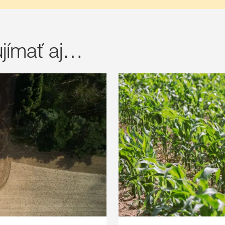
jímať aj…