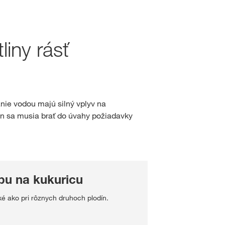
hod
iny rásť
sah
IHLÁSENIE
nie vodou majú silný vplyv na
ín sa musia brať do úvahy požiadavky
GISTRÁCIA
né témy
S na
pu na kukuricu
rp
é ako pri rôznych druhoch plodín.