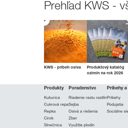
Prehľad KWS - vš
KWS - príbeh osiva
Produktový katalóg
ozimín na rok 2026
Produkty
Poradenstvo
Príbehy a
Kukurica
Riadenie rastu rastlín
Príbehy
Cukrová repa
Sejba
Podujatia
Repka
Osivá a riešenia
Sociálne si
Cirok
Zber
Slnečnica
Využitie plodín