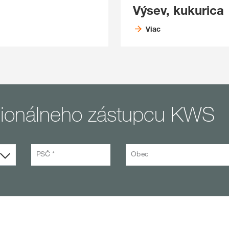
Výsev, kukurica
Viac
egionálneho zástupcu KWS
PSČ *
Obec