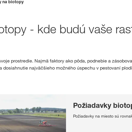
y na biotopy
Rezervačný obc
topy - kde budú vaše rastl
Exkluzívny ob
s
myKWS
PR
voje prostredie. Najmä faktory ako pôda, podnebie a zásobova
Na dosiahnutie najväčšieho možného úspechu v pestovaní plod
RE
Medzinárod
skupiny KW
Požiadavky bioto
kws.com/co
Požiadavky na miesto sú rovnak