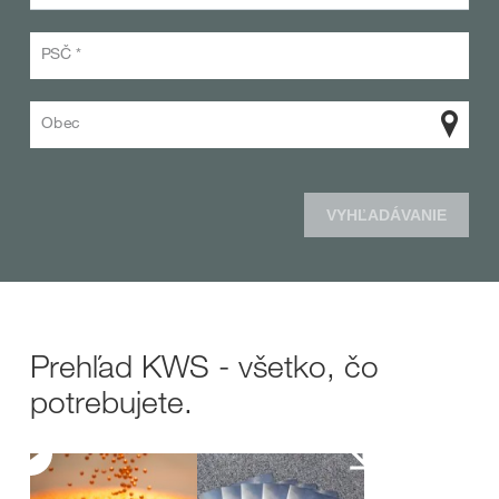
PSČ *
Obec
VYHĽADÁVANIE
Prehľad KWS - všetko, čo
potrebujete.