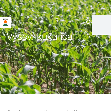
Výsev, kukurica