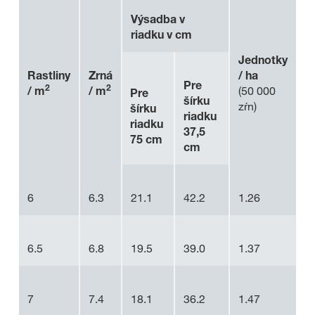
Výsadba v
riadku v cm
Jednotky
Rastliny
Zrná
/ ha
Pre
2
2
/ m
/ m
(50 000
Pre
šírku
zŕn)
šírku
riadku
riadku
37,5
75 cm
cm
6
6.3
21.1
42.2
1.26
6.5
6.8
19.5
39.0
1.37
7
7.4
18.1
36.2
1.47