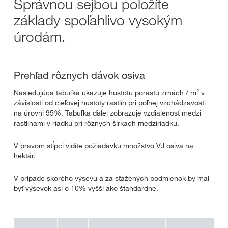
Správnou sejbou položíte
základy spoľahlivo vysokým
úrodám.
Prehľad rôznych dávok osiva
Nasledujúca tabuľka ukazuje hustotu porastu zrnách / m² v
závislosti od cieľovej hustoty rastlín pri poľnej vzchádzavosti
na úrovni 95%. Tabuľka ďalej zobrazuje vzdialenosť medzi
rastlinami v riadku pri rôznych šírkach medziriadku.
V pravom stĺpci vidíte požiadavku množstvo VJ osiva na
hektár.
V prípade skorého výsevu a za sťažených podmienok by mal
byť výsevok asi o 10% vyšší ako štandardne.