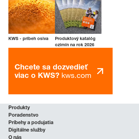
KWS - príbeh osiva
Produktový katalóg
ozimín na rok 2026
Chcete sa dozvedieť
kws.com
viac o KWS?
Produkty
Poradenstvo
Príbehy a podujatia
Digitálne služby
O nás