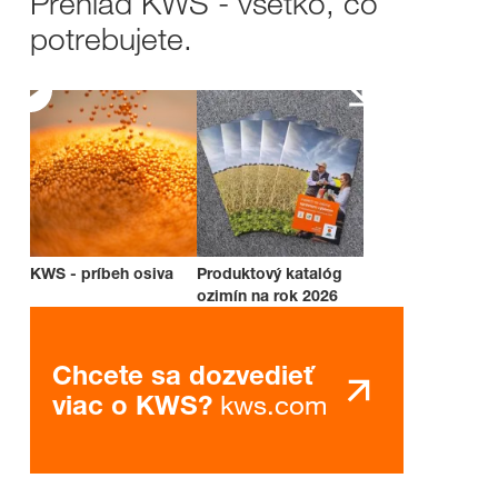
Prehľad KWS - všetko, čo
potrebujete.
KWS - príbeh osiva
Produktový katalóg
ozimín na rok 2026
Chcete sa dozvedieť
kws.com
viac o KWS?