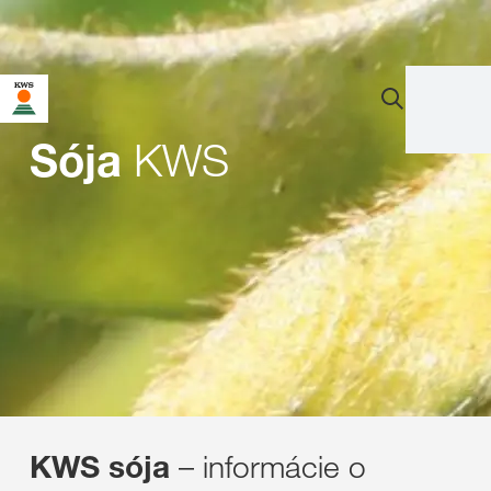
KWS
Sója
– informácie o
KWS sója