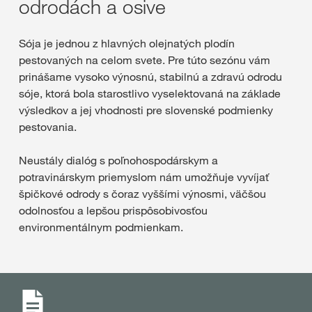
odrodách a osive
Sója je jednou z hlavných olejnatých plodín
pestovaných na celom svete. Pre túto sezónu vám
prinášame vysoko výnosnú, stabilnú a zdravú odrodu
sóje, ktorá bola starostlivo vyselektovaná na základe
výsledkov a jej vhodnosti pre slovenské podmienky
pestovania.
Neustály dialóg s poľnohospodárskym a
potravinárskym priemyslom nám umožňuje vyvíjať
špičkové odrody s čoraz vyššími výnosmi, väčšou
odolnosťou a lepšou prispôsobivosťou
environmentálnym podmienkam.