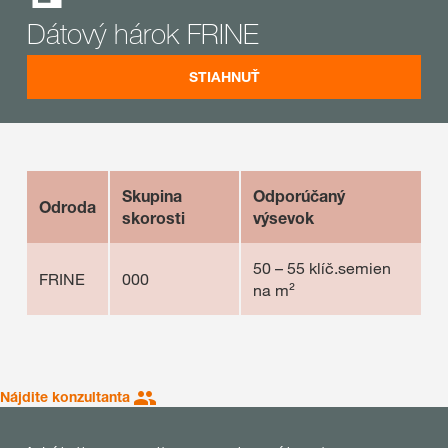
Dátový hárok FRINE
STIAHNUŤ
Skupina
Odporúčaný
Odroda
skorosti
výsevok
50 – 55 klíč.semien
FRINE
000
na m²
Nájdite konzultanta