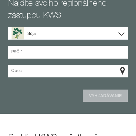
Nájdite svojho regionálneho
zástupcu KWS
Sója
PSČ *
Obec
VYHĽADÁVANIE