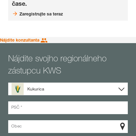
čase.
Zaregistrujte sa teraz
Nájdite konzultanta
Nájdite svojho regionálneho
zástupcu KWS
Kukurica
PSČ *
Obec