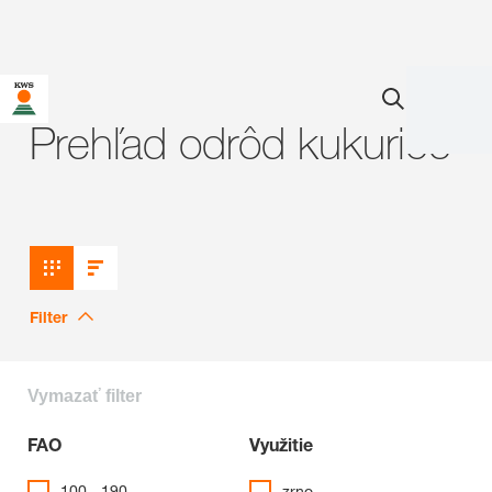
Prehľad odrôd kukurice
Filter
Vymazať filter
FAO
Využitie
100 - 190
zrno