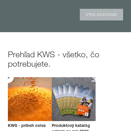
VYHĽADÁVANIE
Prehľad KWS - všetko, čo
potrebujete.
KWS - príbeh osiva
Produktový katalóg