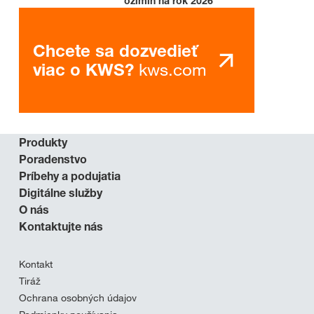
ozimín na rok 2026
Chcete sa dozvedieť
kws.com
viac o KWS?
Produkty
Poradenstvo
Príbehy a podujatia
Digitálne služby
O nás
Kontaktujte nás
Kontakt
Tiráž
Ochrana osobných údajov