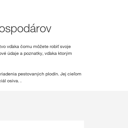
hod
hospodárov
sah
tvo vďaka čomu môžete robiť svoje
ové údaje a poznatky, vďaka ktorým
IHLÁSENIE
GISTRÁCIA
riadenia pestovaných plodín. Jej cieľom
ál osiva. .
né témy
S na
rp