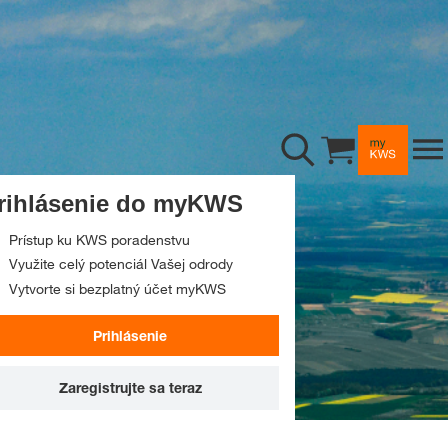
Poradenstvo
Cukrová repa
Repka
Riadenie rastu rastlín
Cirok
Sejba
Príbehy a podujatia
rihlásenie do myKWS
Slnečnica
Osivá a riešenia
Príbehy
Prístup ku KWS poradenstvu
tia
Digitálne služby
Medziplodiny
Zber
Využite celý potenciál Vašej odrody
Vytvorte si bezplatný účet myKWS
Podujatia
O nás
Raž
Využitie plodín
myKWS
Prihlásenie
Sociálne siete
Sója
Striedanie plodín
Aplikácia myKWS
Spoločnosť
Zaregistrujte sa teraz
Kariéra