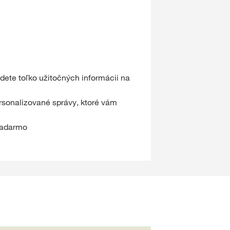
ete toľko užitočných informácii na
rsonalizované správy, ktoré vám
 zadarmo