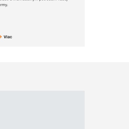
army.
Viac