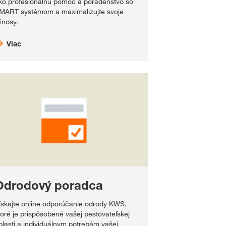
ko profesionálnu pomoc a poradenstvo so
MART systémom a maximalizujte svoje
ýnosy.
Viac
Odrodový poradca
ískajte online odporúčanie odrody KWS,
toré je prispôsobené vašej pestovateľskej
blasti a individuálnym potrebám vašej