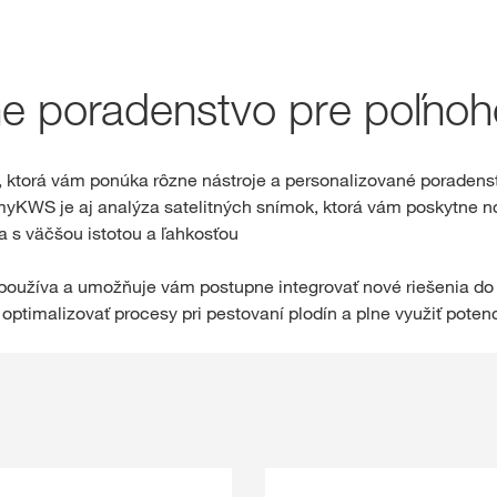
Rezervačný obc
ne poradenstvo pre poľno
Exkluzívny ob
s
myKWS
, ktorá vám ponúka rôzne nástroje a personalizované poradens
myKWS je aj analýza satelitných snímok, ktorá vám poskytne n
PR
a s väčšou istotou a ľahkosťou
RE
 používa a umožňuje vám postupne integrovať nové riešenia do 
optimalizovať procesy pri pestovaní plodín a plne využiť potenci
Medzinárod
skupiny KW
kws.com/co