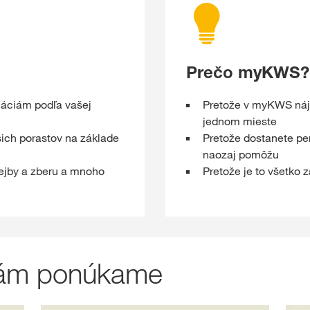
Prečo myKWS?
máciám podľa vašej
Pretože v myKWS nájd
jednom mieste
ich porastov na základe
Pretože dostanete pe
naozaj pomôžu
ejby a zberu a mnoho
Pretože je to všetko
 vám ponúkame