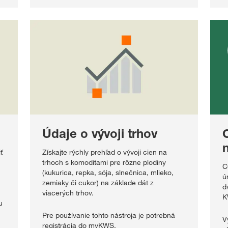
Údaje o vývoji trhov
ť
Získajte rýchly prehľad o vývoji cien na
trhoch s komoditami pre rôzne plodiny
C
(kukurica, repka, sója, slnečnica, mlieko,
ú
zemiaky či cukor) na základe dát z
d
viacerých trhov.
K
u
Pre používanie tohto nástroja je potrebná
V
registrácia do myKWS.