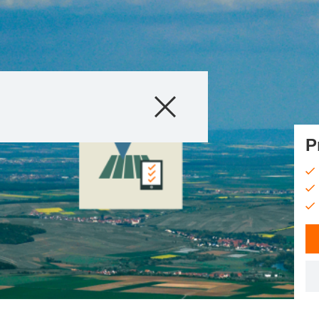
Produkty
Poradenstvo
P
Príbehy a poduja
Digitálne služby
O nás
Kontaktujte nás