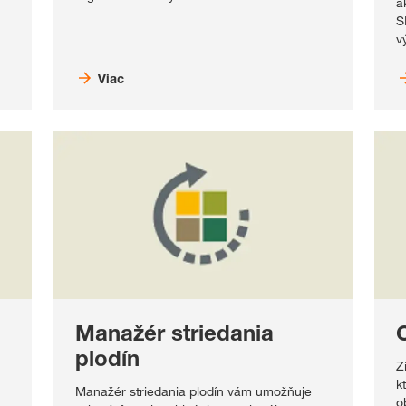
a
S
v
Viac
Manažér striedania
plodín
Z
k
Manažér striedania plodín vám umožňuje
o