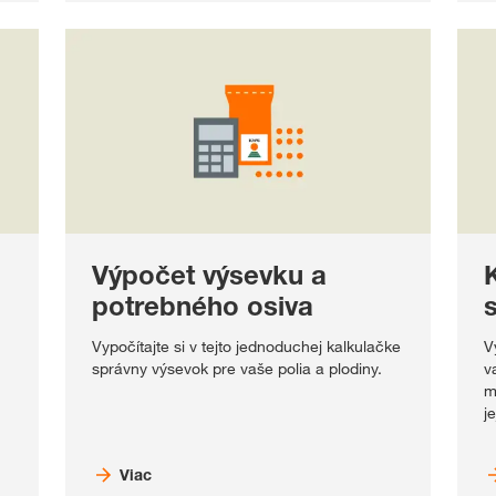
Výpočet výsevku a
potrebného osiva
Vypočítajte si v tejto jednoduchej kalkulačke
V
správny výsevok pre vaše polia a plodiny.
v
m
j
Viac