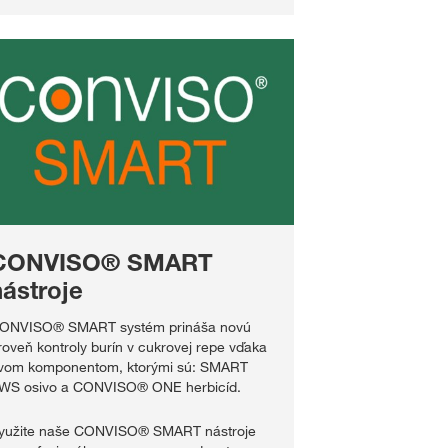
CONVISO® SMART
nástroje
ONVISO® SMART systém prináša novú
roveň kontroly burín v cukrovej repe vďaka
vom komponentom, ktorými sú: SMART
WS osivo a CONVISO® ONE herbicíd.
yužite naše CONVISO® SMART nástroje