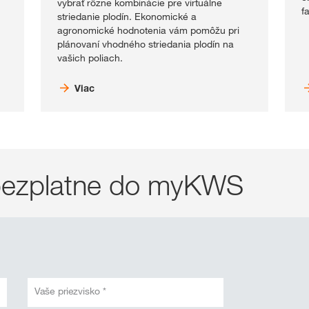
vybrať rôzne kombinácie pre virtuálne
f
striedanie plodín. Ekonomické a
agronomické hodnotenia vám pomôžu pri
plánovaní vhodného striedania plodín na
vašich poliach.
Viac
a bezplatne do myKWS
Vaše priezvisko *