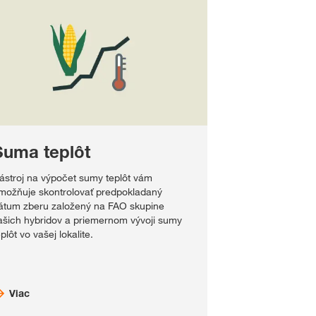
Suma teplôt
ástroj na výpočet sumy teplôt vám
možňuje skontrolovať predpokladaný
átum zberu založený na FAO skupine
ašich hybridov a priemernom vývoji sumy
eplôt vo vašej lokalite.
Viac