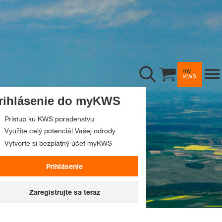
Poradenstvo
Cukrová repa
Repka
Riadenie rastu rastlín
Cirok
Sejba
Príbehy a podujatia
rihlásenie do myKWS
Slnečnica
Osivá a riešenia
Príbehy
Prístup ku KWS poradenstvu
tia
Digitálne služby
Medziplodiny
Zber
Využite celý potenciál Vašej odrody
Vytvorte si bezplatný účet myKWS
Podujatia
O nás
Raž
Využitie plodín
myKWS
Prihlásenie
Sociálne siete
Sója
Striedanie plodín
Aplikácia myKWS
Spoločnosť
Zaregistrujte sa teraz
Kariéra