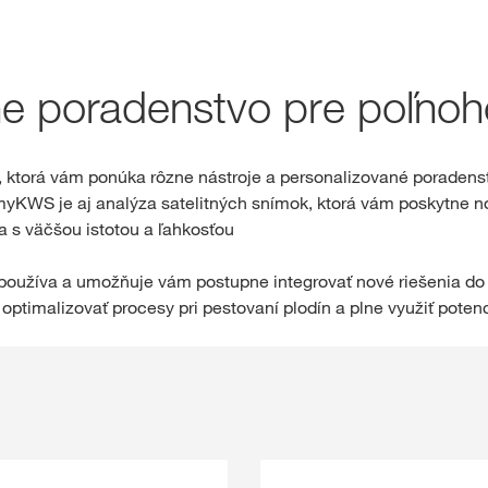
Rezervačný obc
ne poradenstvo pre poľno
Exkluzívny ob
s
myKWS
, ktorá vám ponúka rôzne nástroje a personalizované poradens
myKWS je aj analýza satelitných snímok, ktorá vám poskytne n
PR
a s väčšou istotou a ľahkosťou
RE
 používa a umožňuje vám postupne integrovať nové riešenia do 
optimalizovať procesy pri pestovaní plodín a plne využiť potenci
Medzinárod
skupiny KW
kws.com/co