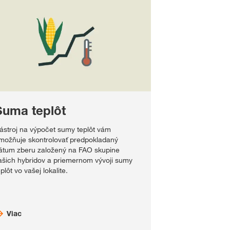
Suma teplôt
ástroj na výpočet sumy teplôt vám
možňuje skontrolovať predpokladaný
átum zberu založený na FAO skupine
ašich hybridov a priemernom vývoji sumy
eplôt vo vašej lokalite.
Viac