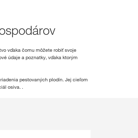
hod
hospodárov
sah
tvo vďaka čomu môžete robiť svoje
ové údaje a poznatky, vďaka ktorým
IHLÁSENIE
GISTRÁCIA
riadenia pestovaných plodín. Jej cieľom
ál osiva. .
né témy
S na
rp