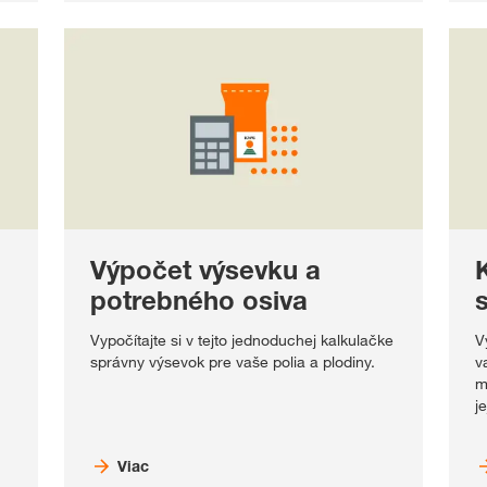
Výpočet výsevku a
potrebného osiva
Vypočítajte si v tejto jednoduchej kalkulačke
V
správny výsevok pre vaše polia a plodiny.
v
m
j
Viac