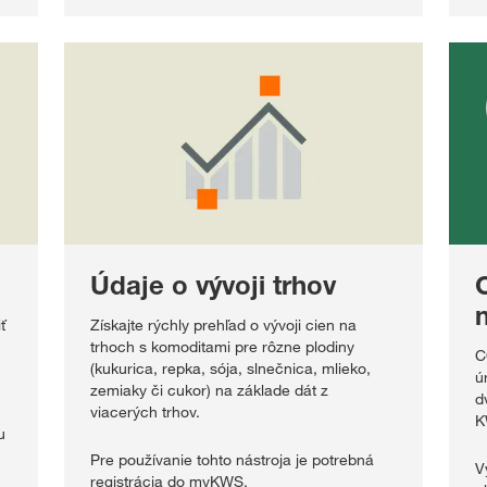
Údaje o vývoji trhov
ť
Získajte rýchly prehľad o vývoji cien na
trhoch s komoditami pre rôzne plodiny
C
(kukurica, repka, sója, slnečnica, mlieko,
ú
zemiaky či cukor) na základe dát z
d
viacerých trhov.
K
u
Pre používanie tohto nástroja je potrebná
V
registrácia do myKWS.