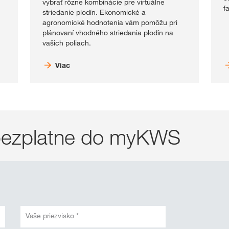
vybrať rôzne kombinácie pre virtuálne
f
striedanie plodín. Ekonomické a
agronomické hodnotenia vám pomôžu pri
plánovaní vhodného striedania plodín na
vašich poliach.
Viac
a bezplatne do myKWS
Vaše priezvisko *