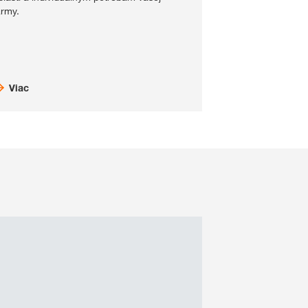
army.
Viac