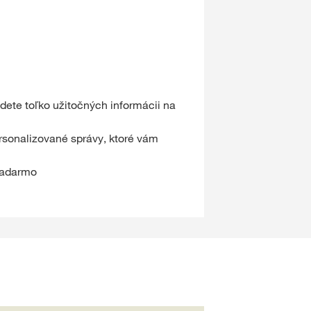
ete toľko užitočných informácii na
rsonalizované správy, ktoré vám
 zadarmo