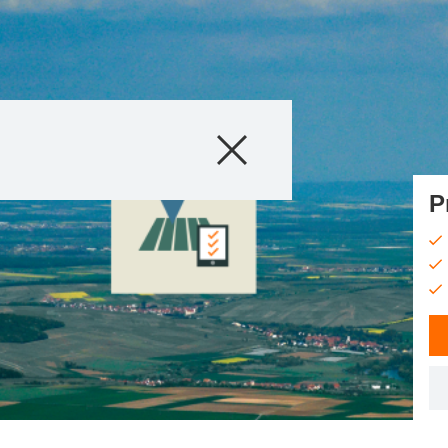
Produkty
Poradenstvo
P
Príbehy a poduja
Digitálne služby
O nás
Kontaktujte nás