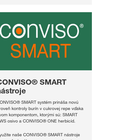
CONVISO® SMART
nástroje
ONVISO® SMART systém prináša novú
roveň kontroly burín v cukrovej repe vďaka
vom komponentom, ktorými sú: SMART
WS osivo a CONVISO® ONE herbicíd.
yužite naše CONVISO® SMART nástroje