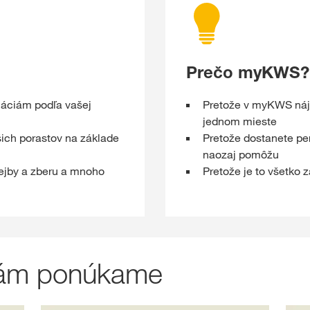
Prečo myKWS?
máciám podľa vašej
Pretože v myKWS nájd
jednom mieste
ich porastov na základe
Pretože dostanete pe
naozaj pomôžu
ejby a zberu a mnoho
Pretože je to všetko
 vám ponúkame