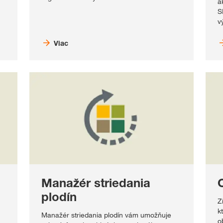
a
S
v
Viac
Manažér striedania
plodín
Z
k
Manažér striedania plodín vám umožňuje
o