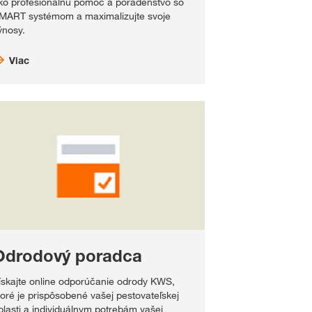
ko profesionálnu pomoc a poradenstvo so
MART systémom a maximalizujte svoje
ýnosy.
Viac
Odrodový poradca
ískajte online odporúčanie odrody KWS,
toré je prispôsobené vašej pestovateľskej
blasti a individuálnym potrebám vašej