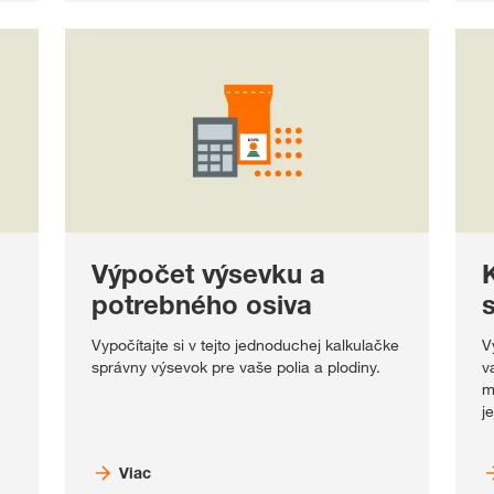
Výpočet výsevku a
potrebného osiva
Vypočítajte si v tejto jednoduchej kalkulačke
V
správny výsevok pre vaše polia a plodiny.
v
m
j
Viac