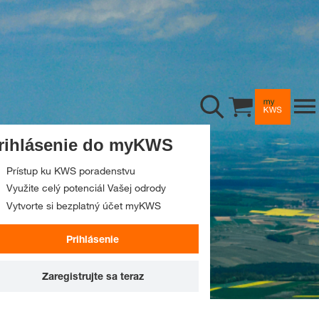
Poradenstvo
Cukrová repa
Repka
Riadenie rastu rastlín
Cirok
Sejba
Príbehy a podujatia
rihlásenie do myKWS
Slnečnica
Osivá a riešenia
Príbehy
Prístup ku KWS poradenstvu
tia
Digitálne služby
Medziplodiny
Zber
Využite celý potenciál Vašej odrody
Vytvorte si bezplatný účet myKWS
Podujatia
O nás
Raž
Využitie plodín
myKWS
Prihlásenie
Sociálne siete
Sója
Striedanie plodín
Aplikácia myKWS
Spoločnosť
Zaregistrujte sa teraz
Kariéra