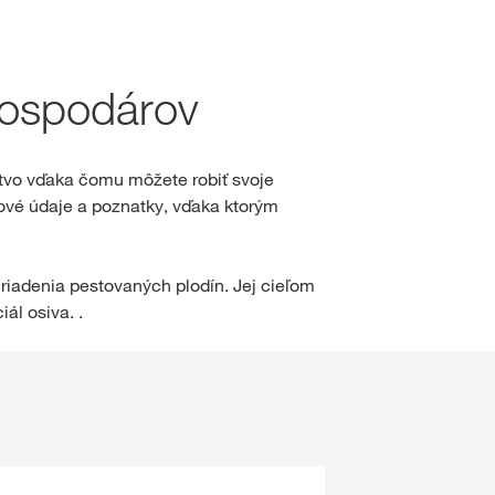
hod
hospodárov
sah
tvo vďaka čomu môžete robiť svoje
ové údaje a poznatky, vďaka ktorým
IHLÁSENIE
GISTRÁCIA
riadenia pestovaných plodín. Jej cieľom
ál osiva. .
né témy
S na
rp