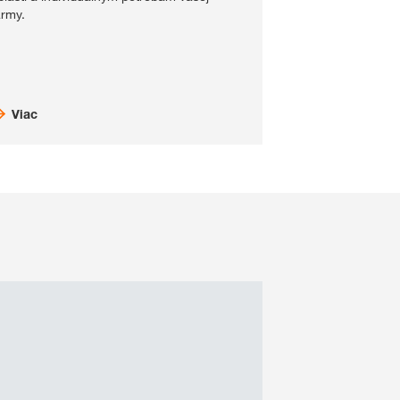
army.
Viac