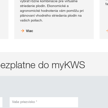
vybrať rôzne kombinácie pre virtuálne
f
striedanie plodín. Ekonomické a
agronomické hodnotenia vám pomôžu pri
plánovaní vhodného striedania plodín na
vašich poliach.
Viac
a bezplatne do myKWS
Vaše priezvisko *