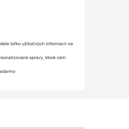
ete toľko užitočných informácii na
rsonalizované správy, ktoré vám
 zadarmo