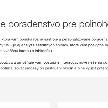
Rezervačný obc
ne poradenstvo pre poľno
Exkluzívny ob
s
myKWS
, ktorá vám ponúka rôzne nástroje a personalizované poradens
myKWS je aj analýza satelitných snímok, ktorá vám poskytne n
PR
a s väčšou istotou a ľahkosťou
RE
 používa a umožňuje vám postupne integrovať nové riešenia do 
optimalizovať procesy pri pestovaní plodín a plne využiť potenci
Medzinárod
skupiny KW
kws.com/co