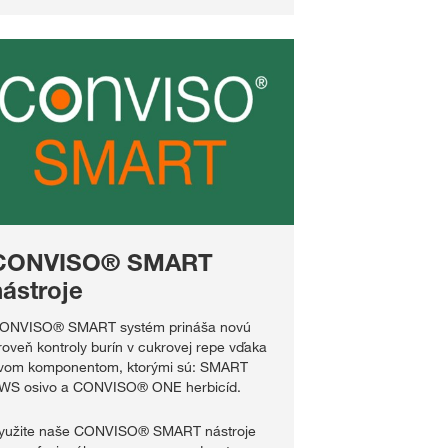
CONVISO® SMART
nástroje
ONVISO® SMART systém prináša novú
roveň kontroly burín v cukrovej repe vďaka
vom komponentom, ktorými sú: SMART
WS osivo a CONVISO® ONE herbicíd.
yužite naše CONVISO® SMART nástroje