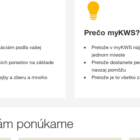
Prečo myKWS?
máciám podľa vašej
Pretože v myKWS nájd
jednom mieste
ich porastov na základe
Pretože dostanete pe
naozaj pomôžu
ejby a zberu a mnoho
Pretože je to všetko
 vám ponúkame