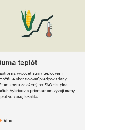
Suma teplôt
ástroj na výpočet sumy teplôt vám
možňuje skontrolovať predpokladaný
átum zberu založený na FAO skupine
ašich hybridov a priemernom vývoji sumy
eplôt vo vašej lokalite.
Viac