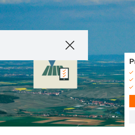
Produkty
Poradenstvo
P
Príbehy a poduja
Digitálne služby
O nás
Kontaktujte nás