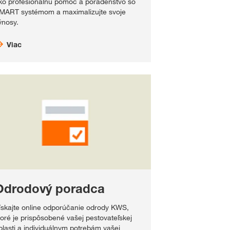
ko profesionálnu pomoc a poradenstvo so
MART systémom a maximalizujte svoje
ýnosy.
Viac
Odrodový poradca
ískajte online odporúčanie odrody KWS,
toré je prispôsobené vašej pestovateľskej
blasti a individuálnym potrebám vašej