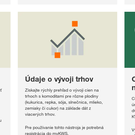
Údaje o vývoji trhov
ť
Získajte rýchly prehľad o vývoji cien na
trhoch s komoditami pre rôzne plodiny
C
(kukurica, repka, sója, slnečnica, mlieko,
ú
zemiaky či cukor) na základe dát z
d
viacerých trhov.
K
u
Pre používanie tohto nástroja je potrebná
V
registrácia do myKWS.