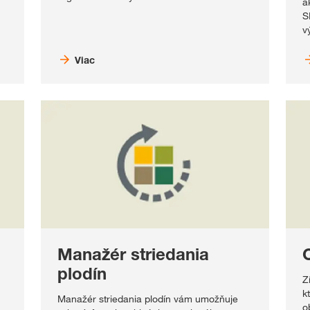
a
S
v
Viac
Manažér striedania
plodín
Z
k
Manažér striedania plodín vám umožňuje
o