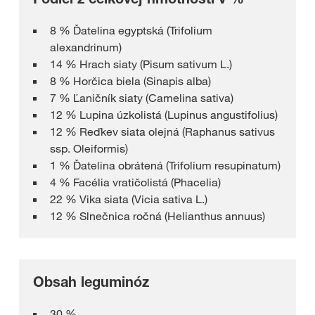
8 % Ďatelina egyptská (Trifolium
alexandrinum)
14 % Hrach siaty (Pisum sativum L.)
8 % Horčica biela (Sinapis alba)
7 % Ľaničník siaty (Camelina sativa)
12 % Lupina úzkolistá (Lupinus angustifolius)
12 % Reďkev siata olejná (Raphanus sativus
ssp. Oleiformis)
1 % Ďatelina obrátená (Trifolium resupinatum)
4 % Facélia vratičolistá (Phacelia)
22 % Vika siata (Vicia sativa L.)
12 % Slnečnica ročná (Helianthus annuus)
Obsah leguminóz
30 %