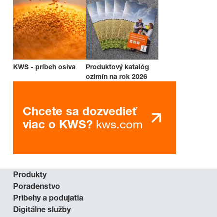
KWS - príbeh osiva
Produktový katalóg
ozimín na rok 2026
Chcete sa dozvedieť
kws.com
viac o KWS?
Produkty
Poradenstvo
Príbehy a podujatia
Digitálne služby