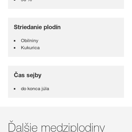
Striedanie plodín
Obilniny
Kukurica
Čas sejby
do konca júla
Ďalšie medziplodiny