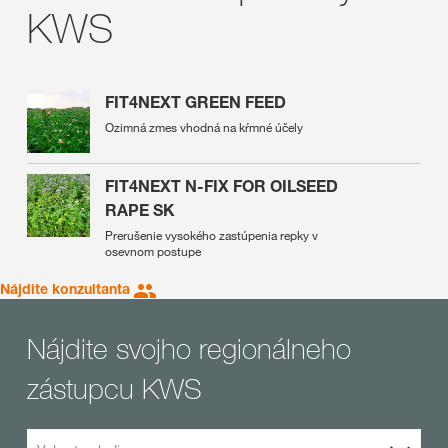
KWS
FIT4NEXT GREEN FEED
Ozimná zmes vhodná na kŕmné účely
FIT4NEXT N-FIX FOR OILSEED
RAPE SK
Prerušenie vysokého zastúpenia repky v
osevnom postupe
Nájdite konzultanta
Nájdite svojho regionálneho
zástupcu KWS