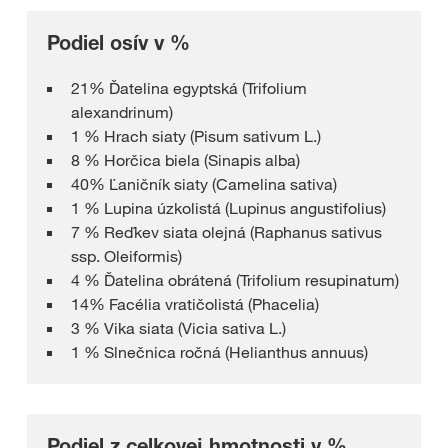
Podiel osív v %
21% Ďatelina egyptská (Trifolium
alexandrinum)
1 % Hrach siaty (Pisum sativum L.)
8 % Horčica biela (Sinapis alba)
40% Ľaničník siaty (Camelina sativa)
1 % Lupina úzkolistá (Lupinus angustifolius)
7 % Reďkev siata olejná (Raphanus sativus
ssp. Oleiformis)
4 % Ďatelina obrátená (Trifolium resupinatum)
14% Facélia vratičolistá (Phacelia)
3 % Vika siata (Vicia sativa L.)
1 % Slnečnica ročná (Helianthus annuus)
Podiel z celkovej hmotnosti v %