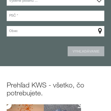
Vyberte plodinu ...
PSČ *
Obec
VYHĽADÁVANIE
Prehľad KWS - všetko, čo
potrebujete.