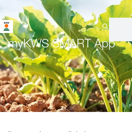
myKWS SMART App