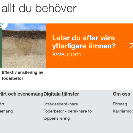
 allt du behöver
Webshop
Exklusivt inneh
Letar du efter våra
med
myKWS
ytterligare ämnen?
kws.com
Effektiv ensilering av
REG
foderbetor
värt och evenemang
Digitala tjänster
Om oss
KWS-koncer
internatione
ärt
Utsädesberäknare
Företag
nemang
Foderbetor - beräknare för
Karriärmöj
kws.com/co
toppensilering