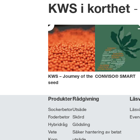
-
KWS i korthet
KWS – Journey of the
CONVISO® SMART
seed
Produkter
Rådgivning
Läs
Sockerbetor
Utsäde
Läsv
Foderbetor
Skörd
Eve
Hybridråg
Gödsling
Vete
Säker hantering av betat
Korn
utsäde