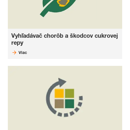
Vyhľadávač chorôb a škodcov cukrovej
repy
Viac