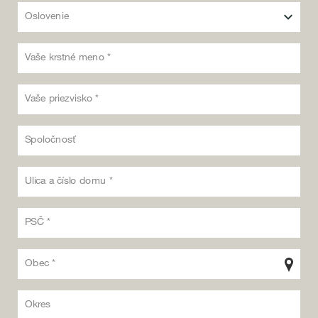
Oslovenie
Vaše krstné meno *
Vaše priezvisko *
Spoločnosť
Ulica a číslo domu *
PSČ *
Obec *
Okres