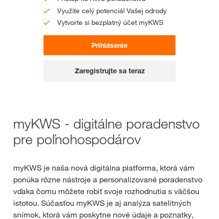
Využite celý potenciál Vašej odrody
Vytvorte si bezplatný účet myKWS
Prihlásenie
Zaregistrujte sa teraz
myKWS - digitálne poradenstvo
pre poľnohospodárov
myKWS je naša nová digitálna platforma, ktorá vám
ponúka rôzne nástroje a personalizované poradenstvo
vďaka čomu môžete robiť svoje rozhodnutia s väčšou
istotou. Súčasťou myKWS je aj analýza satelitných
snímok, ktorá vám poskytne nové údaje a poznatky,