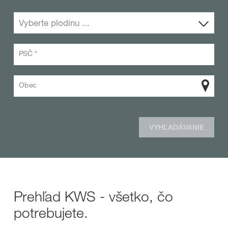
Vyberte plodinu ...
PSČ *
Obec
VYHĽADÁVANIE
Prehľad KWS - všetko, čo
potrebujete.