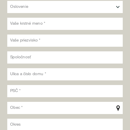
Oslovenie
Vaše krstné meno *
Vaše priezvisko *
Spoločnosť
Ulica a číslo domu *
PSČ *
Obec *
Okres