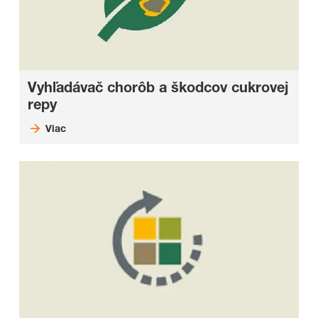
Vyhľadávač chorôb a škodcov cukrovej
repy
Viac