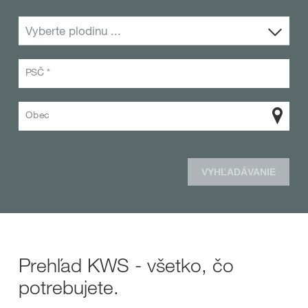
Vyberte plodinu ...
PSČ *
Obec
VYHĽADÁVANIE
Prehľad KWS - všetko, čo
potrebujete.