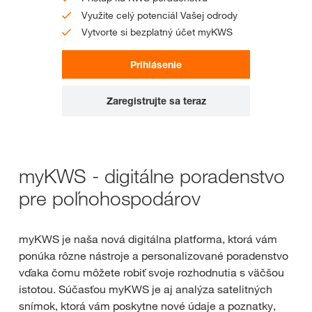
Využite celý potenciál Vašej odrody
Vytvorte si bezplatný účet myKWS
Prihlásenie
Zaregistrujte sa teraz
myKWS - digitálne poradenstvo
pre poľnohospodárov
myKWS je naša nová digitálna platforma, ktorá vám
ponúka rôzne nástroje a personalizované poradenstvo
vďaka čomu môžete robiť svoje rozhodnutia s väčšou
istotou. Súčasťou myKWS je aj analýza satelitných
snímok, ktorá vám poskytne nové údaje a poznatky,