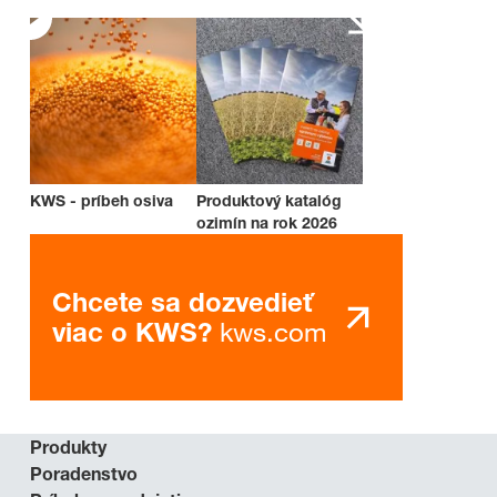
KWS - príbeh osiva
Produktový katalóg
ozimín na rok 2026
Chcete sa dozvedieť
kws.com
viac o KWS?
Produkty
Poradenstvo