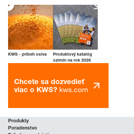
KWS - príbeh osiva
Produktový katalóg
ozimín na rok 2026
Chcete sa dozvedieť
kws.com
viac o KWS?
Produkty
Poradenstvo