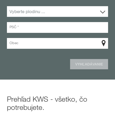
Vyberte plodinu ...
PSČ *
Obec
VYHĽADÁVANIE
Prehľad KWS - všetko, čo
potrebujete.