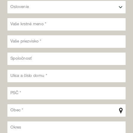
Oslovenie
Vaše krstné meno *
Vaše priezvisko *
Spoločnosť
Ulica a číslo domu *
PSČ *
Obec *
Okres