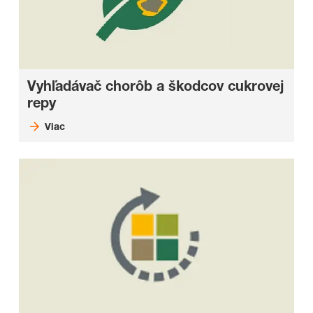
Vyhľadávač chorôb a škodcov cukrovej
repy
Viac