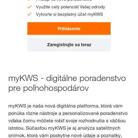
Využite celý potenciál Vašej odrody
Vytvorte si bezplatný účet myKWS
Prihlásenie
Zaregistrujte sa teraz
myKWS - digitálne poradenstvo
pre poľnohospodárov
myKWS je naša nová digitálna platforma, ktorá vám
ponúka rôzne nástroje a personalizované poradenstvo
vďaka čomu môžete robiť svoje rozhodnutia s väčšou
istotou. Súčasťou myKWS je aj analýza satelitných
snímok, ktorá vám poskytne nové údaje a poznatky,