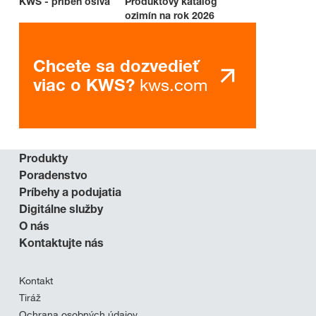
KWS - príbeh osiva
Produktový katalóg
ozimín na rok 2026
Chcete sa dozvedieť
kws.com
viac o KWS?
Produkty
Poradenstvo
Príbehy a podujatia
Digitálne služby
O nás
Kontaktujte nás
Kontakt
Tiráž
Ochrana osobných údajov