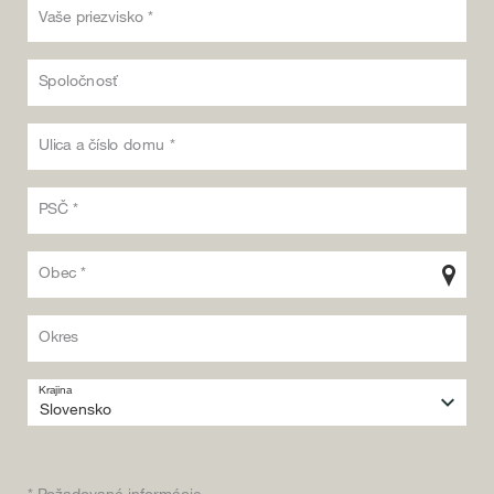
Vaše priezvisko *
Spoločnosť
Ulica a číslo domu *
PSČ *
Obec *
Okres
Krajina