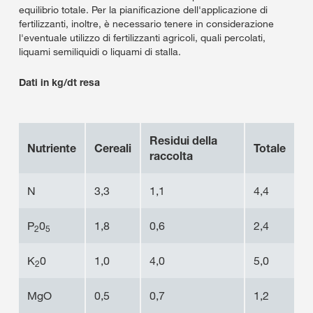
equilibrio totale. Per la pianificazione dell'applicazione di
fertilizzanti, inoltre, è necessario tenere in considerazione
l'eventuale utilizzo di fertilizzanti agricoli, quali percolati,
liquami semiliquidi o liquami di stalla.
Dati in kg/dt resa
Residui della
Nutriente
Cereali
Totale
raccolta
N
3,3
1,1
4,4
P
0
1,8
0,6
2,4
2
5
K
0
1,0
4,0
5,0
2
MgO
0,5
0,7
1,2