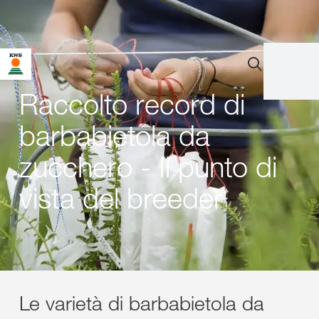
Raccolto record di
barbabietola da
zucchero - Il punto di
vista del breeder
Le varietà di barbabietola da