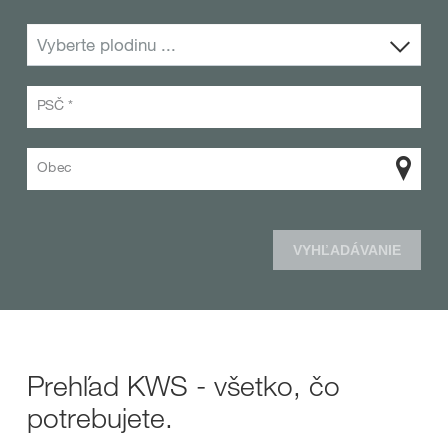
Vyberte plodinu ...
PSČ *
Obec
VYHĽADÁVANIE
Prehľad KWS - všetko, čo
potrebujete.