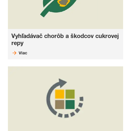
Vyhľadávač chorôb a škodcov cukrovej
repy
Viac