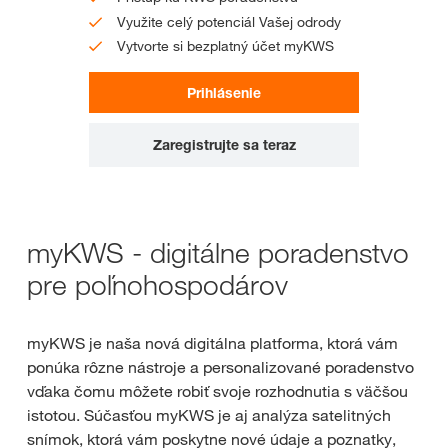
Využite celý potenciál Vašej odrody
Vytvorte si bezplatný účet myKWS
Prihlásenie
Zaregistrujte sa teraz
myKWS - digitálne poradenstvo
pre poľnohospodárov
myKWS je naša nová digitálna platforma, ktorá vám
ponúka rôzne nástroje a personalizované poradenstvo
vďaka čomu môžete robiť svoje rozhodnutia s väčšou
istotou. Súčasťou myKWS je aj analýza satelitných
snímok, ktorá vám poskytne nové údaje a poznatky,