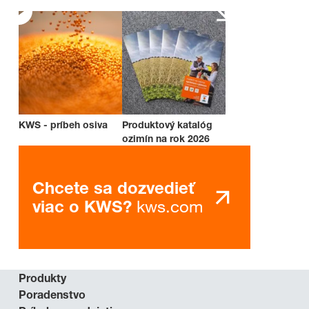
KWS - príbeh osiva
Produktový katalóg
ozimín na rok 2026
Chcete sa dozvedieť
kws.com
viac o KWS?
Produkty
Poradenstvo