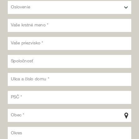
Oslovenie
Vaše krstné meno *
Vaše priezvisko *
Spoločnosť
Ulica a číslo domu *
PSČ *
Obec *
Okres