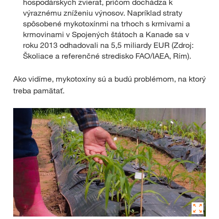
hospodárskych zvierat, pričom dochádza k
výraznému zníženiu výnosov. Napríklad straty
spôsobené mykotoxínmi na trhoch s krmivami a
krmovinami v Spojených štátoch a Kanade sa v
roku 2013 odhadovali na 5,5 miliardy EUR (Zdroj:
Školiace a referenčné stredisko FAO/IAEA, Rím).
Ako vidíme, mykotoxíny sú a budú problémom, na ktorý
treba pamätať.