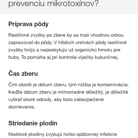
prevenciu mikrotoxínov?
Príprava pôdy
Rastlinné zvyšky po zbere by sa mali vhodnou orbou
zapracovať do pôdy. V hlbších vrstvách pôdy rastlinné
zvyšky hnijú a neposkytujú už organickú hmotu pre
huby. To pomáha aj pri kontrole vijačky kukuričnej.
Čas zberu
Čím skorší je dátum zberu, tým nižšia je kontaminácia.
Keďže dátum zberu je mimoriadne dôležitý, je dôležité
vybrať skoré odrody, aby bolo zabezpečené
dozrievanie.
Striedanie plodín
Niektoré plodiny zvyšujú riziko opätovnej infekcie