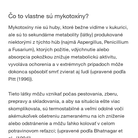
Čo to vlastne sú mykotoxíny?
Mykotoxíny nie sú huby, ktoré bežne vidíme v kukurici,
ale sú to sekundárne metabolity (látky) produkované
niektorými z týchto húb (najmä Aspergillus, Penicillium
a Fusarium), ktorých požitie, vdýchnutie alebo
absorpcia pokožkou znižuje metabolickú aktivitu,
vyvoláva ochorenia a v extrémnych prípadoch môže
dokonca spôsobiť smrť zvierat aj ľudí (upravené podľa
Pitt (1996)).
Tieto látky môžu vznikať počas pestovania, zberu,
prepravy a skladovania, a aby sa situácia ešte viac
skomplikovala, sú termostabilné a veľmi odolné voči
akémukoľvek ošetreniu zameranému na ich zníženie
alebo odstránenie a môžu ľahko kolovať v celom
potravinovom reťazci; (upravené podľa Bhatnagar et
al., (1994)).