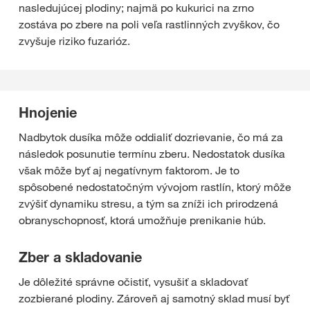
nasledujúcej plodiny; najmä po kukurici na zrno
zostáva po zbere na poli veľa rastlinných zvyškov, čo
zvyšuje riziko fuzarióz.
Hnojenie
Nadbytok dusíka môže oddialiť dozrievanie, čo má za
následok posunutie termínu zberu. Nedostatok dusíka
však môže byť aj negatívnym faktorom. Je to
spôsobené nedostatočným vývojom rastlín, ktorý môže
zvýšiť dynamiku stresu, a tým sa zníži ich prirodzená
obranyschopnosť, ktorá umožňuje prenikanie húb.
Zber a skladovanie
Je dôležité správne očistiť, vysušiť a skladovať
zozbierané plodiny. Zároveň aj samotný sklad musí byť