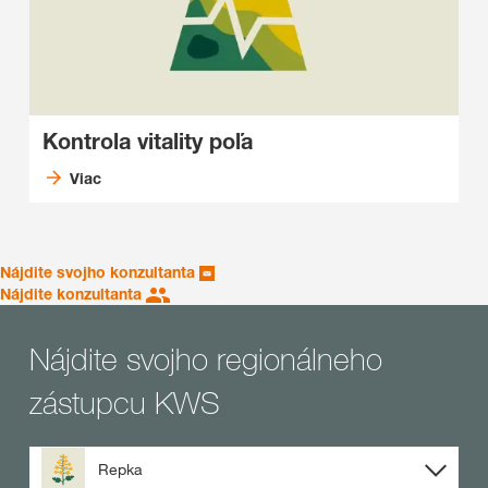
Kontrola vitality poľa
Viac
Nájdite svojho konzultanta
Nájdite konzultanta
Nájdite svojho regionálneho
zástupcu KWS
Repka