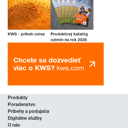
KWS - príbeh osiva
Produktový katalóg
ozimín na rok 2026
Chcete sa dozvedieť
kws.com
viac o KWS?
Produkty
Poradenstvo
Príbehy a podujatia
Digitálne služby
O nás