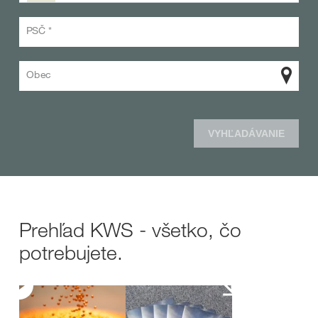
PSČ *
Obec
VYHĽADÁVANIE
Prehľad KWS - všetko, čo
potrebujete.