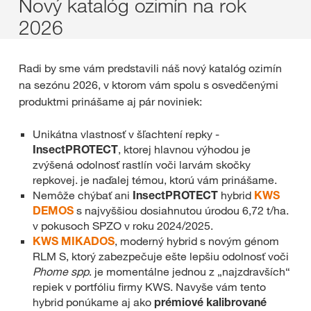
Nový katalóg ozimín na rok
2026
Radi by sme vám predstavili náš nový katalóg ozimín
na sezónu 2026, v ktorom vám spolu s osvedčenými
produktmi prinášame aj pár noviniek:
Unikátna vlastnosť v šľachtení repky -
InsectPROTECT
, ktorej hlavnou výhodou je
zvýšená odolnosť rastlín voči larvám skočky
repkovej. je naďalej témou, ktorú vám prinášame.
Nemôže chýbať ani
InsectPROTECT
hybrid
KWS
DEMOS
s najvyššiou dosiahnutou úrodou 6,72 t/ha.
v pokusoch SPZO v roku 2024/2025.
KWS MIKADOS
, moderný hybrid s novým génom
RLM S, ktorý zabezpečuje ešte lepšiu odolnosť voči
Phome spp
. je momentálne jednou z „najzdravších“
repiek v portfóliu firmy KWS. Navyše vám tento
hybrid ponúkame aj ako
prémiové kalibrované