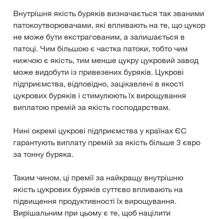
Внутрішня якість буряків визначається так званими
патокоутворювачами, які впливають на те, що цукор
не може бути екстрагованим, а залишається в
патоці. Чим більшою є частка патоки, тобто чим
нижчою є якість, тим менше цукру цукровий завод
може видобути із привезених буряків. Цукрові
підприємства, відповідно, зацікавлені в якості
цукрових буряків і стимулюють їх вирощування
виплатою премій за якість господарствам.
Нині окремі цукрові підприємства у країнах ЄС
гарантують виплату премій за якість більше 3 євро
за тонну буряка.
Таким чином, ці премії за найкращу внутрішню
якість цукрових буряків суттєво впливають на
підвищення продуктивності їх вирощування.
Вирішальним при цьому є те, щоб націлити