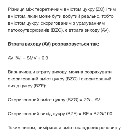
Різниця між теоретичним вмістом цукру (ZG) і тим
вмістом, який може бути добутий реально, тобто
вмістом цукру, скоригованим з урахуванням
патокоутворювачів (BZG), є втрата виходу (AV).
Втрата виходу (AV) розраховується так:
AV [%] = SMV + 0,9
Визначивши втрату виходу, можна розрахувати
скоригований вміст цукру (BZG) і скоригований
вихід цукру (BZE):
Скоригований вміст цукру (BZG) = ZG – AV
Скоригований вихід цукру (BZE) = RE х BZG/100
Таким чином, вимірявши вміст складових речовин у