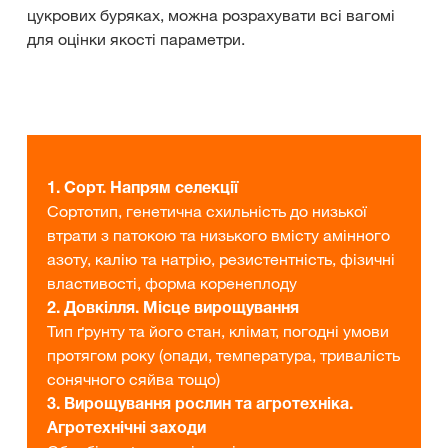
цукрових буряках, можна розрахувати всі вагомі
для оцінки якості параметри.
1. Сорт. Напрям селекції
Сортотип, генетична схильність до низької
втрати з патокою та низького вмісту амінного
азоту, калію та натрію, резистентність, фізичні
властивості, форма коренеплоду
2. Довкілля. Місце вирощування
Тип ґрунту та його стан, клімат, погодні умови
протягом року (опади, температура, тривалість
сонячного сяйва тощо)
3. Вирощування рослин та агротехніка.
Агротехнічні заходи