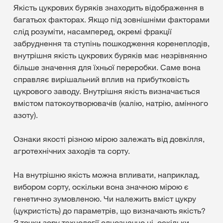
Якість цукрових буряків знаходить відображення в
багатьох факторах. Якщо під зовнішніми факторами
слід розуміти, насамперед, окремі фракції
забруднення та ступінь пошкодження коренеплодів,
внутрішня якість цукрових буряків має незрівнянно
більше значення для їхньої переробки. Саме вона
справляє вирішальний вплив на прибутковість
цукрового заводу. Внутрішня якість визначається
вмістом патокоутворювачів (калію, натрію, амінного
азоту).
Ознаки якості різною мірою залежать від довкілля,
агротехнічних заходів та сорту.
На внутрішню якість можна впливати, наприклад,
вибором сорту, оскільки вона значною мірою є
генетично зумовленою. Чи належить вміст цукру
(цукристість) до параметрів, що визначають якість?
З точки зору технології однозначно ні, оскільки