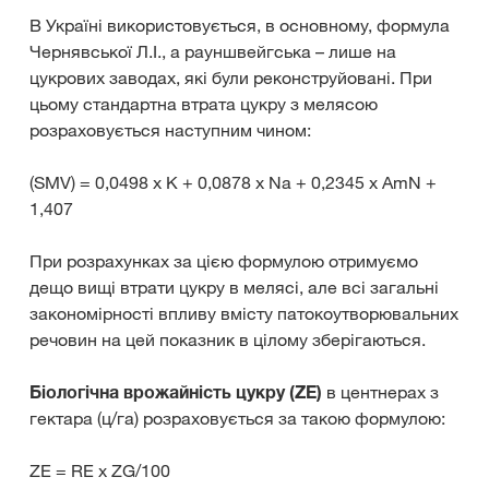
В Україні використовується, в основному, формула
Чернявської Л.І., а рауншвейгська – лише на
цукрових заводах, які були реконструйовані. При
цьому стандартна втрата цукру з мелясою
розраховується наступним чином:
(SMV) = 0,0498 x K + 0,0878 x Na + 0,2345 x AmN +
1,407
При розрахунках за цією формулою отримуємо
дещо вищі втрати цукру в мелясі, але всі загальні
закономірності впливу вмісту патокоутворювальних
речовин на цей показник в цілому зберігаються.
Біологічна врожайність цукру (ZE)
в центнерах з
гектара (ц/га) розраховується за такою формулою:
ZE = RE x ZG/100