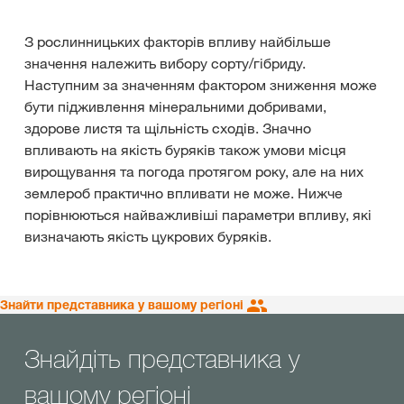
З рослинницьких факторів впливу найбільше
значення належить вибору сорту/гібриду.
Наступним за значенням фактором зниження може
бути підживлення мінеральними добривами,
здорове листя та щільність сходів. Значно
впливають на якість буряків також умови місця
вирощування та погода протягом року, але на них
землероб практично впливати не може. Нижче
порівнюються найважливіші параметри впливу, які
визначають якість цукрових буряків.
Знайти представника у вашому регіоні
Знайдіть представника у
вашому регіоні