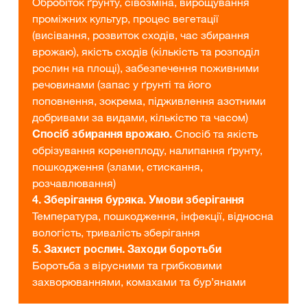
Обробіток ґрунту, сівозміна, вирощування
проміжних культур, процес вегетації
(висівання, розвиток сходів, час збирання
врожаю), якість сходів (кількість та розподіл
рослин на площі), забезпечення поживними
речовинами (запас у ґрунті та його
поповнення, зокрема, підживлення азотними
добривами за видами, кількістю та часом)
Спосіб збирання врожаю.
Спосіб та якість
обрізування коренеплоду, налипання ґрунту,
пошкодження (злами, стискання,
розчавлювання)
4. Зберігання буряка. Умови зберігання
Температура, пошкодження, інфекції, відносна
вологість, тривалість зберігання
5. Захист рослин. Заходи боротьби
Боротьба з вірусними та грибковими
захворюваннями, комахами та бур’янами