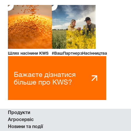
Шлях насінини KWS
#ВашПартнерзНасінництва
Бажаєте дізнатися
більше про KWS?
Продукти
Агросервіс
Новини та події