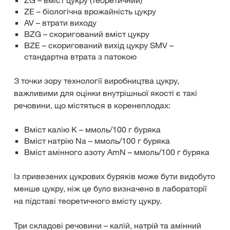
ZG – вміст цукру (теоретичний)
ZE – біологічна врожайність цукру
AV – втрати виходу
BZG – скоригований вміст цукру
BZE – скоригований вихід цукру SMV –
стандартна втрата з патокою
З точки зору технології виробництва цукру,
важливими для оцінки внутрішньої якості є такі
речовини, що містяться в коренеплодах:
Вміст калію K – ммоль/100 г буряка
Вміст натрію Na – ммоль/100 г буряка
Вміст амінного азоту AmN – ммоль/100 г буряка
Із привезених цукрових буряків може бути видобуто
менше цукру, ніж це було визначено в лабораторії
на підставі теоретичного вмісту цукру.
Три складові речовини – калій, натрій та амінний