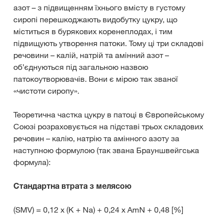
азот – з підвищенням їхнього вмісту в густому
сиропі перешкоджають видобутку цукру, що
міститься в бурякових коренеплодах, і тим
підвищують утворення патоки. Тому ці три складові
речовини – калій, натрій та амінний азот –
об’єднуються під загальною назвою
патокоутворювачів. Вони є мірою так званої
«чистоти сиропу».
Теоретична частка цукру в патоці в Європейському
Союзі розраховується на підставі трьох складових
речовин – калію, натрію та амінного азоту за
наступною формулою (так звана Брауншвейгська
формула):
Стандартна втрата з мелясою
(SMV) = 0,12 x (K + Na) + 0,24 х AmN + 0,48 [%]