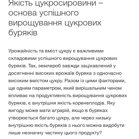
Якість цукросировини –
основа успішного
вирощування цукрових
буряків
Урожайність та вміст цукру є важливими
складовими успішного вирощування цукрових
буряків. Так, землероб завжди зацікавлений у
досягненні високих врожаїв буряка з одночасно
високим вмістом цукру. Разом із цими факторами,
ще одним параметром, який вирішальним чином
впливає на продуктивність вирощування цукрових
буряків, є внутрішня якість коренеплодів. Яку
вигоду може мати аграрій, якщо в буряках
утворюється багато цукру, але через низьку
внутрішню якість буряків з нього можна видобути
лише незначну частину цього продукту?