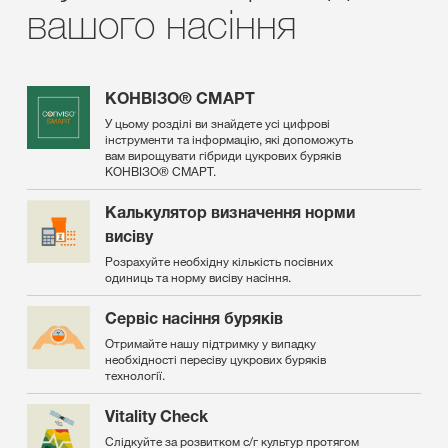
вашого насіння
КОНВІЗО® СМАРТ
У цьому розділі ви знайдете усі цифрові
інструменти та інформацію, які допоможуть
вам вирощувати гібриди цукрових буряків
КОНВІЗО® СМАРТ.
Калькулятор визначення норми
висіву
Розрахуйте необхідну кількість посівних
одиниць та норму висіву насіння.
Сервіс насіння буряків
Отримайте нашу підтримку у випадку
необхідності пересіву цукрових буряків
технології.
Vitality Check
Слідкуйте за розвитком с/г культур протягом