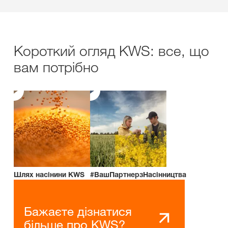
Короткий огляд KWS: все, що
вам потрібно
Шлях насінини KWS
#ВашПартнерзНасінництва
Бажаєте дізнатися
більше про KWS?