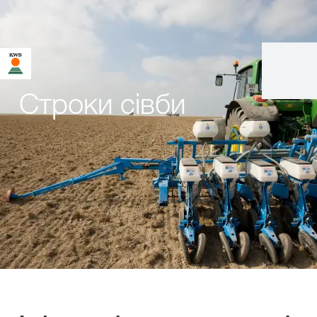
Строки сівби