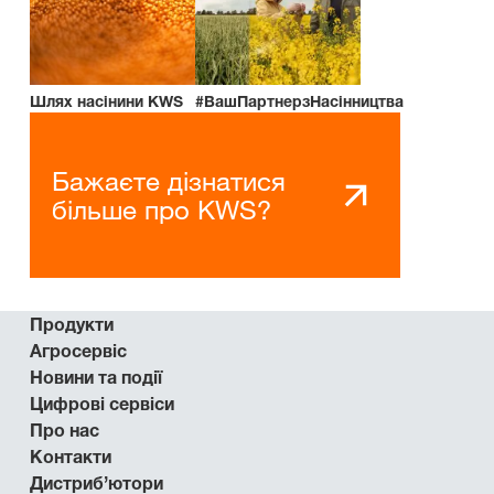
Шлях насінини KWS
#ВашПартнерзНасінництва
Бажаєте дізнатися
більше про KWS?
Продукти
Агросервіс
Новини та події
Цифрові сервіси
Про нас
Контакти
Дистриб’ютори