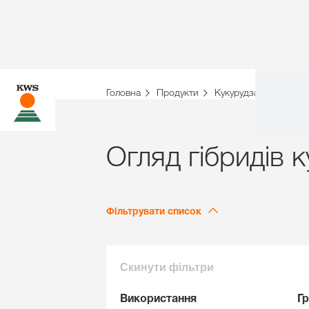
Головна
Продукти
Кукурудза
Гібрид
Огляд гібридів 
Фільтрувати список
Скинути фільтри
Використання
Гр