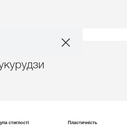
Продукти
и кукурудзи
Агросервіс
кукурудзи
Новини та події
Цифрові сервіс
Про нас
Контакти
упа стиглості
Пластичність