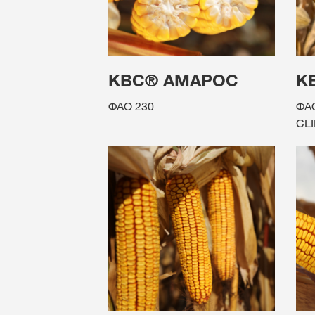
КВС® АМАРОС
К
ФАО 230
ФА
CL