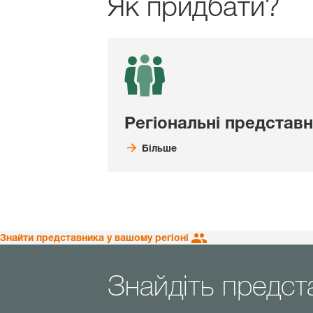
Як придбати?
Регіональні представ
Більше
Знайти представника у вашому регіоні
Знайдіть предст