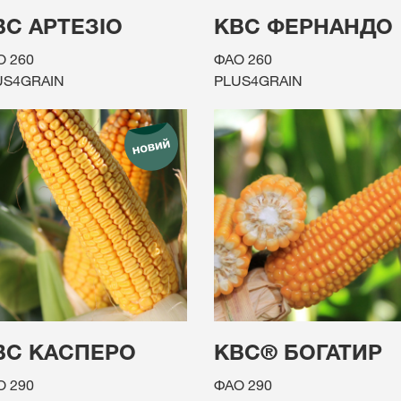
ВС АРТЕЗІО
КВС ФЕРНАНДО
О 260
ФАО 260
US4GRAIN
PLUS4GRAIN
ВС КАСПЕРО
КВС® БОГАТИР
О 290
ФАО 290