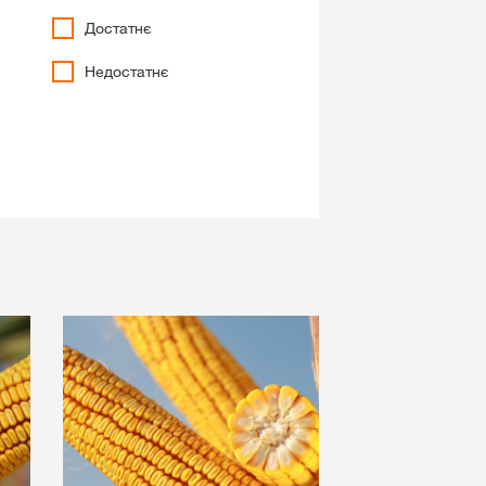
Проєкт «Прийдешнім
Зв'язатися з нами
Достатнє
поколінням»
Регіон Схід
Недостатнє
Ініціатива незалежност
Регіон Центр
 контент
Розіграш від KWS
Відділ по роботі з клю
клієнтами
ВХІД
ЄСТРУВАТИСЯ
а тематика
в
rp