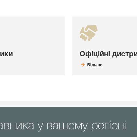
ники
Офіційні дистр
Більше
авника у вашому регіоні