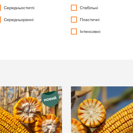
Середньостиглі
Стабільні
Дистриб’ютори
Середньоранні
Пластичні
Інтенсивні
Ексклюзивний
з
myKWS
ЗАРЕ
Міжнародн
KWS Group 
kws.com/co