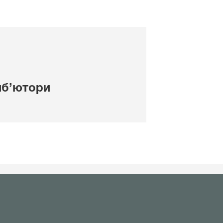
иб’ютори