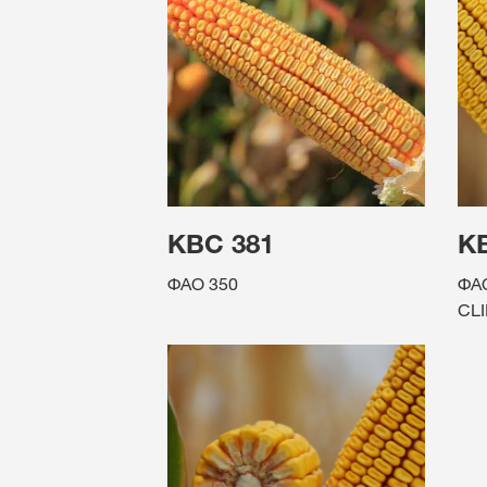
КВС 381
К
ФАО 350
ФА
CL