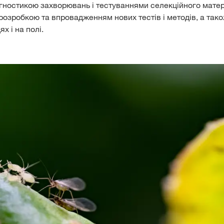
гностикою захворювань і тестуваннями селекційного матер
розробкою та впровадженням нових тестів і методів, а так
х і на полі.