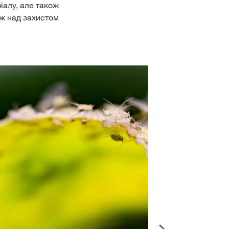
іалу, але також
ож над захистом