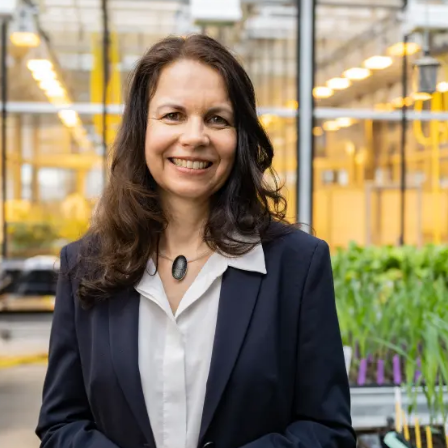
Дистриб’ютори
Ексклюзивний
з
myKWS
ЗАРЕ
Міжнародн
KWS Group 
kws.com/co