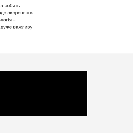
та робить
одо скорочення
логія –
і дуже важливу