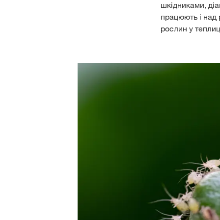
шкідниками, діа
працюють і над 
рослин у теплиця