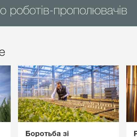
о роботів-прополювачів
е
Боротьба зі