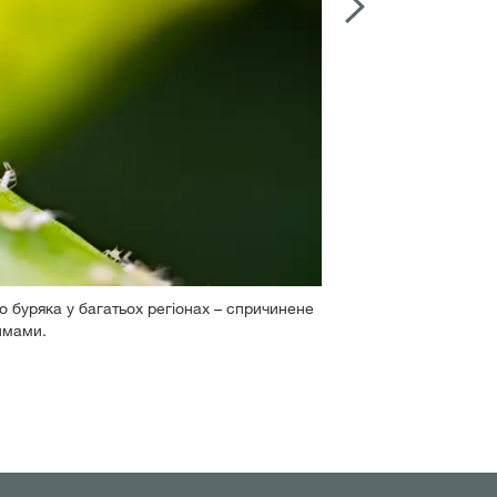
 буряка у багатьох регіонах – спричинене
Різницю між з
2
/
4
имами.
зниження рівн