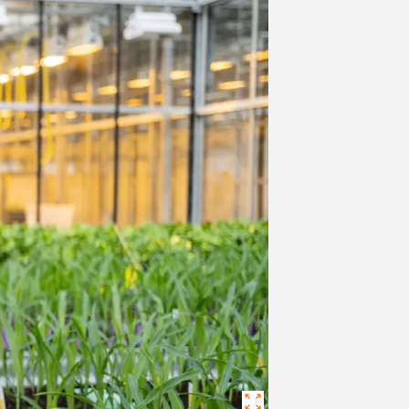
Проєкт «Прийдешнім
Зв'язатися з нами
поколінням»
Регіон Схід
Ініціатива незалежност
Регіон Центр
 контент
Розіграш від KWS
Відділ по роботі з клю
клієнтами
ВХІД
ЄСТРУВАТИСЯ
а тематика
в
rp