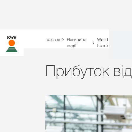
Головна
Новини та
World of
П
події
Farming
д
Прибуток від