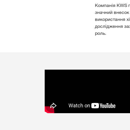
Компанія KWS п
значний внесок
використання хі
дослідження зах
роль.