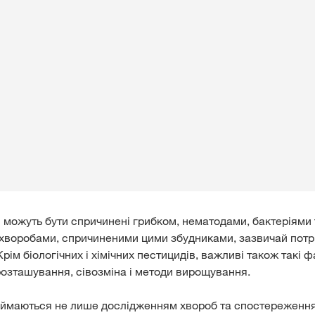
можуть бути спричинені грибком, нематодами, бактеріями 
 хворобами, спричиненими цими збудниками, зазвичай потр
Крім біологічних і хімічних пестицидів, важливі також такі ф
 розташування, сівозміна і методи вирощування.
аймаються не лише дослідженням хвороб та спостереженн