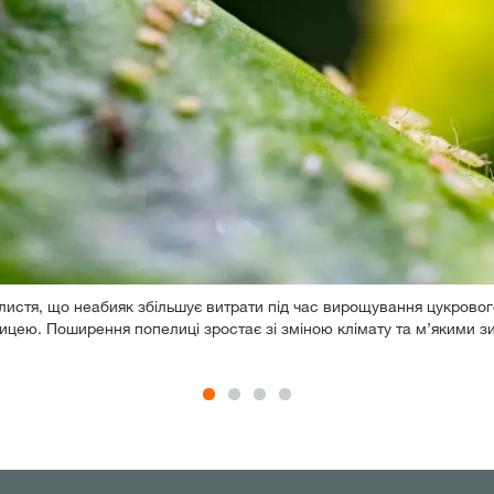
истя, що неабияк збільшує витрати під час вирощування цукрового
ицею. Поширення попелиці зростає зі зміною клімату та м’якими з