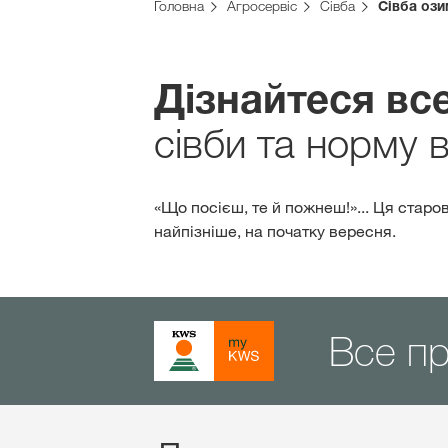
Головна
Агросервіс
Сівба
Сівба ози
Дізнайтеся все
сівби та норму в
«Що посієш, те й пожнеш!»... Ця старов
найпізніше, на початку вересня.
Все п