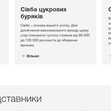
Сівба цукрових
буряків
В
з
Сівба – основа вашого успіху. Для
(
досягнення максимального виходу цукру
Н
слід планувати густоту стояння від 80 000
й
до 100 000 рослин/га до збирання
о
врожаю.
Більше
дставники