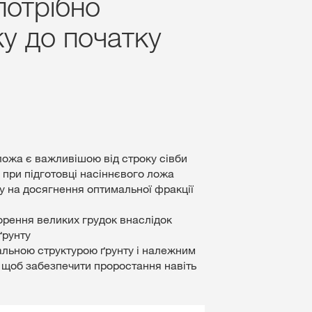
отрібно
у до початку
ложа є важливішою від строку сівби
у, при підготовці насіннєвого ложа
гу на досягнення оптимальної фракції
орення великих грудок внаслідок
ґрунту
альною структурою ґрунту і належним
 щоб забезпечити проростання навіть