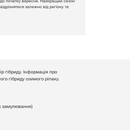
 до початку вересня. Найкращий сезон
відрізнятися залежно від регіону та
р гібриду. Інформація про
ого гібриду озимого ріпаку.
к замулювання)