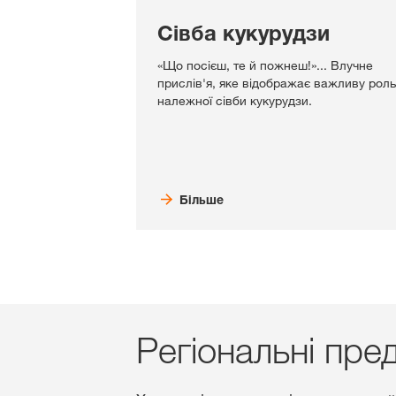
Сівба кукурудзи
«Що посієш, те й пожнеш!»... Влучне
прислів'я, яке відображає важливу роль
належної сівби кукурудзи.
Більше
Регіональні пре