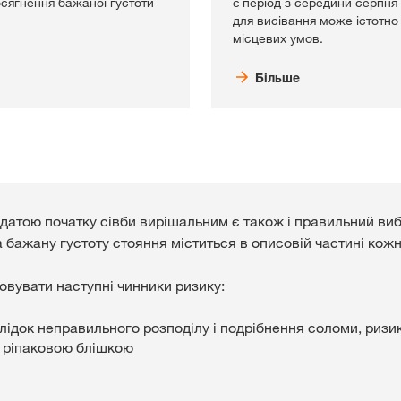
осягнення бажаної густоти
є період з середини серпня
для висівання може істотно 
місцевих умов.
Більше
датою початку сівби вирішальним є також і правильний вибі
 бажану густоту стояння міститься в описовій частині кожн
овувати наступні чинники ризику:
лідок неправильного розподілу і подрібнення соломи, ризи
 ріпаковою блішкою