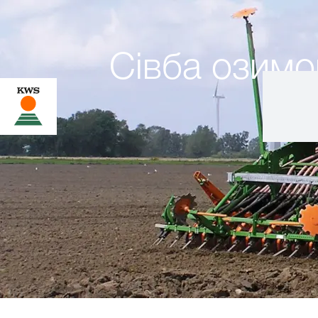
Сівба озимо