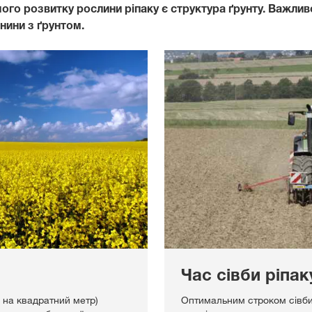
го розвитку рослини ріпаку є структура ґрунту. Важл
нини з ґрунтом.
Час сівби ріпак
н на квадратний метр)
Оптимальним строком сівби 