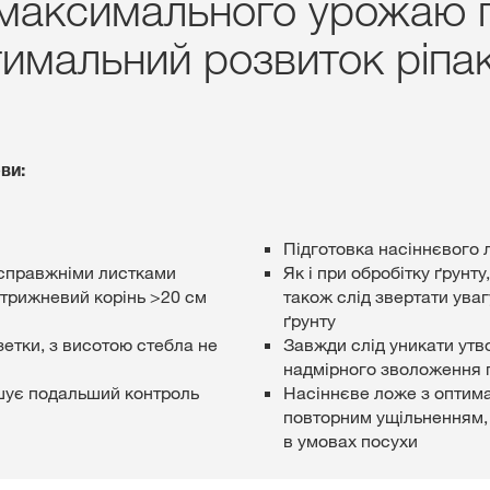
максимального урожаю п
имальний розвиток ріпак
ви:
Підготовка насіннєвого 
 справжніми листками
Як і при обробітку ґрунт
стрижневий корінь >20 см
також слід звертати ува
ґрунту
зетки, з висотою стебла не
Завжди слід уникати утв
надмірного зволоження 
шує подальший контроль
Насіннєве ложе з оптим
повторним ущільненням,
в умовах посухи