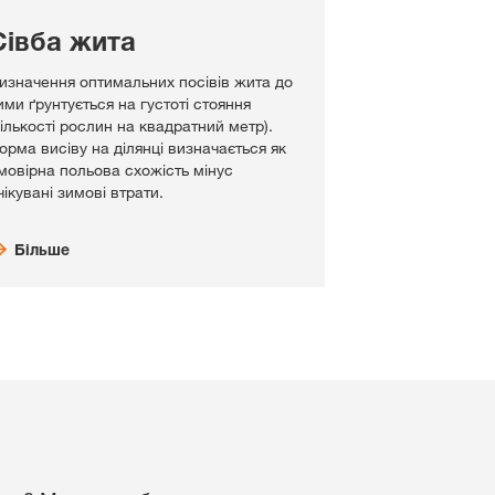
Сівба жита
изначення оптимальних посівів жита до
ими ґрунтується на густоті стояння
кількості рослин на квадратний метр).
орма висіву на ділянці визначається як
мовірна польова схожість мінус
чікувані зимові втрати.
Більше