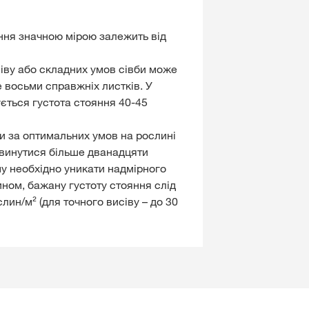
ння значною мірою залежить від
сіву або складних умов сівби може
 восьми справжніх листків. У
ється густота стояння 40-45
би за оптимальних умов на рослині
звинутися більше дванадцяти
му необхідно уникати надмірного
ином, бажану густоту стояння слід
лин/м² (для точного висіву – до 30