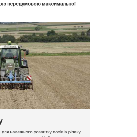
ивою передумовою максимальної
у
для належного розвитку посівів ріпаку