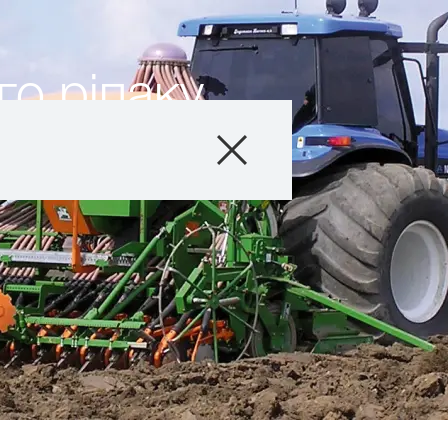
го ріпаку
Продукти
Агросервіс
Новини та події
Цифрові сервіс
Про нас
Контакти