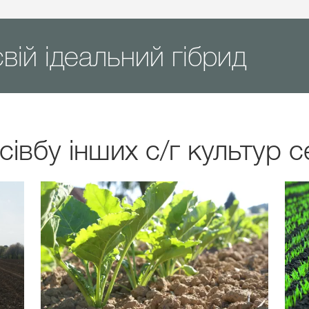
вій ідеальний гібрид
сівбу інших с/г культур 