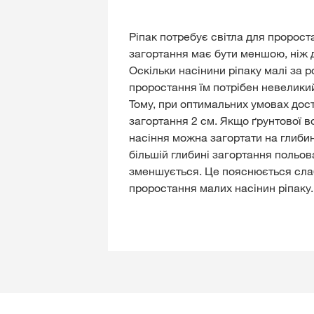
Ріпак потребує світла для пророст
загортання має бути меншою, ніж д
Оскільки насінини ріпаку малі за р
проростання їм потрібен невеликий
Тому, при оптимальних умовах дос
загортання 2 см. Якщо ґрунтової в
насіння можна загортати на глибин
більшій глибині загортання польов
зменшується. Це пояснюється сл
проростання малих насінин ріпаку.