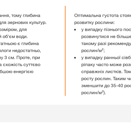
ання, тому глибина
Оптимальна густота стоя
ля зернових культур.
розвитку рослини:
озміром, для
у випадку пізнього по
 об'єм води.
розвинутися не більше
татньою є глибина
такому разі рекоменду
ологи недостатньо,
рослин/м²;
у 3 см. Проте, при
у випадку ранньої сів
а схожість суттєво
ріпаку часто може ро
абшою енергією
справжніх листків. То
росту рослин. Таким ч
зменшити до 35-40 рос
рослин/м²).