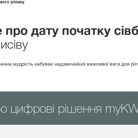
мого ріпаку
Дистриб’ютори
 про дату початку сів
Ексклюзивний
исіву
з
myKWS
инна мудрість набуває надзвичайної важливої ваги для ріпак
ЗАРЕ
Міжнародн
ро цифрові рішення myK
KWS Group 
kws.com/co