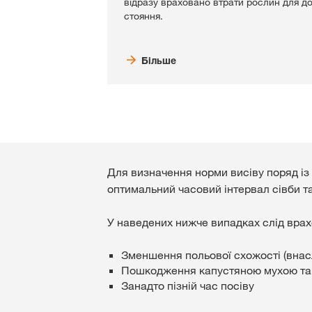
відразу враховано втрати рослин для д
стояння.
Більше
Для визначення норми висіву поряд із 
оптимальний часовий інтервал сівби та
У наведених нижче випадках слід врах
Зменшення польової схожості (внас
Пошкодження капустяною мухою та
Занадто пізній час посіву