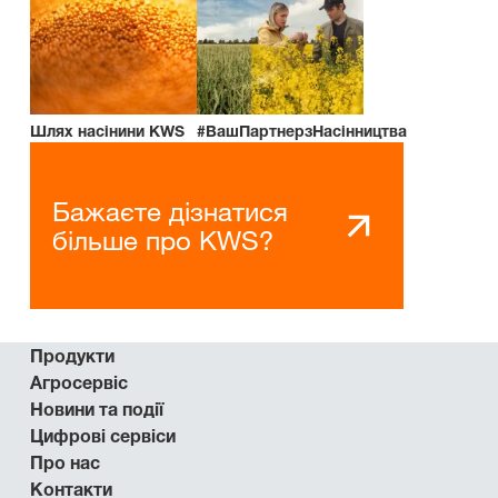
Шлях насінини KWS
#ВашПартнерзНасінництва
Бажаєте дізнатися
більше про KWS?
Продукти
Агросервіс
Новини та події
Цифрові сервіси
Про нас
Контакти