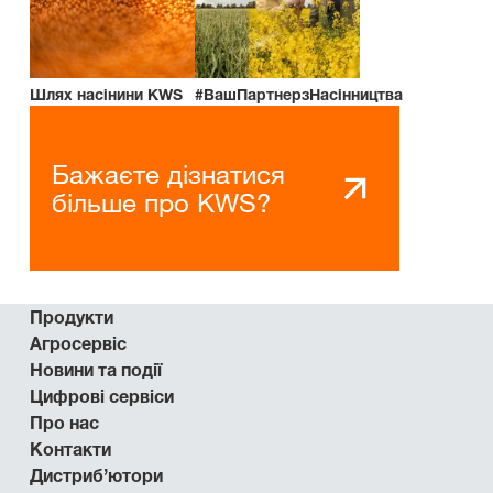
Шлях насінини KWS
#ВашПартнерзНасінництва
Бажаєте дізнатися
більше про KWS?
Продукти
Агросервіс
Новини та події
Цифрові сервіси
Про нас
Контакти
Дистриб’ютори