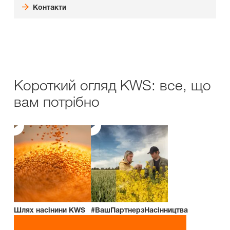
Контакти
Короткий огляд KWS: все, що
вам потрібно
Шлях насінини KWS
#ВашПартнерзНасінництва