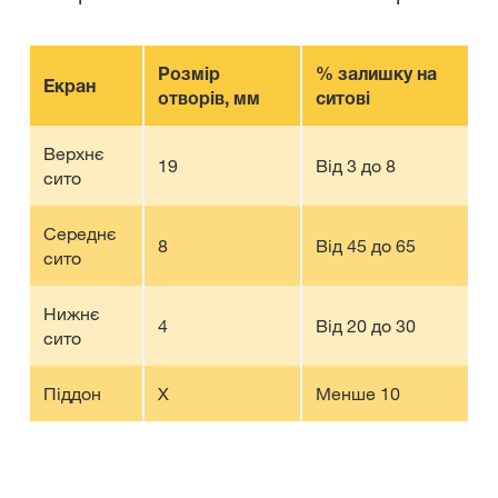
Розмір
% залишку на
Екран
отворів, мм
ситові
Верхнє
19
Від 3 до 8
сито
Середнє
8
Від 45 до 65
сито
Нижнє
4
Від 20 до 30
сито
Піддон
Х
Менше 10