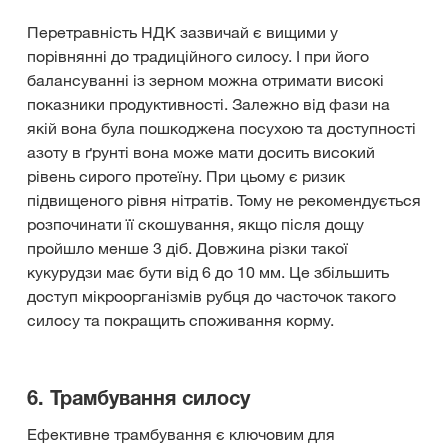
Перетравність НДК зазвичай є вищими у
порівнянні до традиційного силосу. І при його
балансуванні із зерном можна отримати високі
показники продуктивності. Залежно від фази на
якій вона була пошкоджена посухою та доступності
азоту в ґрунті вона може мати досить високий
рівень сирого протеїну. При цьому є ризик
підвищеного рівня нітратів. Тому не рекомендується
розпочинати її скошування, якщо після дощу
пройшло менше 3 діб. Довжина різки такої
кукурудзи має бути від 6 до 10 мм. Це збільшить
доступ мікроорганізмів рубця до часточок такого
силосу та покращить споживання корму.
6. Трамбування силосу
Ефективне трамбування є ключовим для