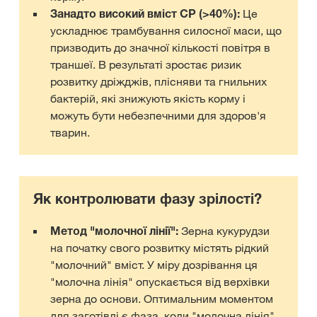
Занадто високий вміст СР (>40%):
Це
ускладнює трамбування силосної маси, що
призводить до значної кількості повітря в
траншеї. В результаті зростає ризик
розвитку дріжджів, плісняви та гнильних
бактерій, які знижують якість корму і
можуть бути небезпечними для здоров'я
тварин.
Як контролювати фазу зрілості?
Метод "молочної лінії":
Зерна кукурудзи
на початку свого розвитку містять рідкий
"молочний" вміст. У міру дозрівання ця
"молочна лінія" опускається від верхівки
зерна до основи. Оптимальним моментом
для заготівлі є фаза, коли "молочна лінія"