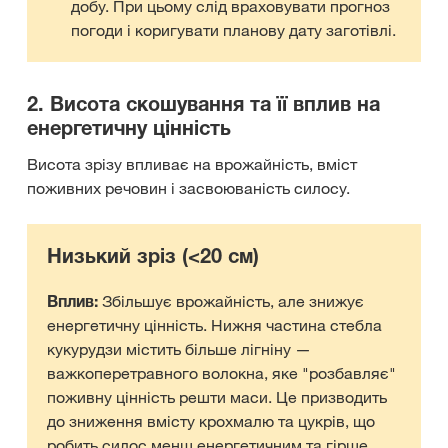
добу. При цьому слід враховувати прогноз
погоди і коригувати планову дату заготівлі.
2. Висота скошування та її вплив на
енергетичну цінність
Висота зрізу впливає на врожайність, вміст
поживних речовин і засвоюваність силосу.
Низький зріз (<20 см)
Вплив:
Збільшує врожайність, але знижує
енергетичну цінність. Нижня частина стебла
кукурудзи містить більше лігніну —
важкоперетравного волокна, яке "розбавляє"
поживну цінність решти маси. Це призводить
до зниження вмісту крохмалю та цукрів, що
робить силос менш енергетичним та гірше