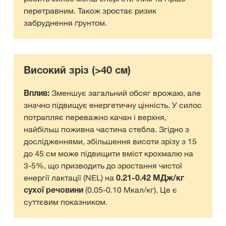
перетравним. Також зростає ризик
забруднення ґрунтом.
Високий зріз (>40 см)
Вплив:
Зменшує загальний обсяг врожаю, але
значно підвищує енергетичну цінність. У силос
потрапляє переважно качан і верхня,
найбільш поживна частина стебла. Згідно з
дослідженнями, збільшення висоти зрізу з 15
до 45 см може підвищити вміст крохмалю на
3-5%, що призводить до зростання чистої
енергії лактації (NEL) на
0.21-0.42 МДж/кг
сухої речовини
(0.05-0.10 Мкал/кг). Це є
суттєвим показником.