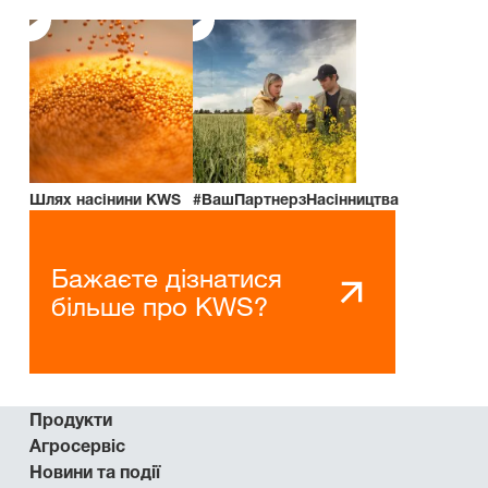
Шлях насінини KWS
#ВашПартнерзНасінництва
Бажаєте дізнатися
більше про KWS?
Продукти
Агросервіс
Новини та події