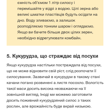
ємність об’ємом 1 літр силосу і
перемішайте у відрі з водою. Цілі зерна або
великі шматки пластівців будуть осідати на
дно. Воду зливаємо, а залишок
розподіляємо тонким шаром і оглядаємо.
Якщо ви бачите більше двох цілих зерен,
необхідно відрегулювати комбайн.
5. Кукурудза, що страждає від посухи
Якщо кукурудза настільки постраждала від посухи,
що не може відновити свій ріст, слід розпочати її
силосування. Зазвичай в кукурудзи в такому стані
качани погано розвинені а листя посохло. Вологість
такої маси досить висока незважаючи на її
зовнішній вигляд. Іноді ми можемо заготовити
досить поживний кукурудзяний силос з таких
рослин, але врожайність буде вкрай низькою.