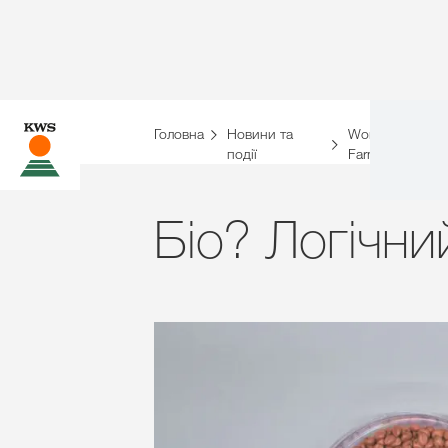
Головна
Новини та
World of
події
Farming
Біо? Логічни