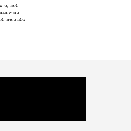
того, щоб
 зазвичай
рбіциди або