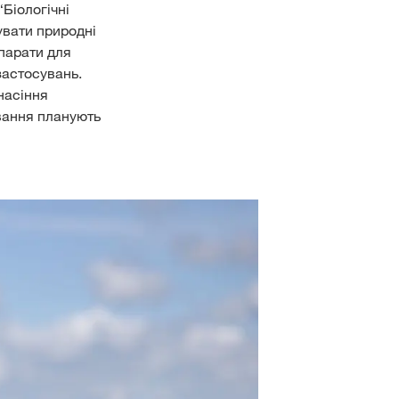
“Біологічні
увати природні
парати для
застосувань.
насіння
ювання планують