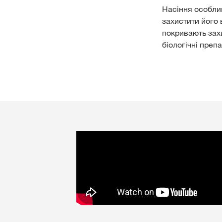
Насіння особлив
захистити його 
покривають зах
біологічні преп