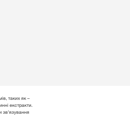
ів, таких як –
инні екстракти.
и зв’язування