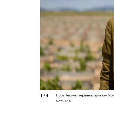
Нора Темме, керівник проєкту біо
1
/
4
компанії.