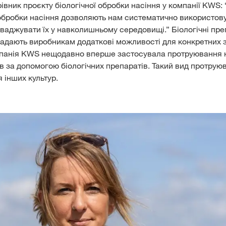
івник проєкту біологічної обробки насіння у компанії KWS: 
обробки насіння дозволяють нам систематично використов
ваджувати їх у навколишньому середовищі.” Біологічні пре
адають виробникам додаткові можливості для конкретних 
панія KWS нещодавно вперше застосувала протруювання 
в за допомогою біологічних препаратів. Такий вид протру
я інших культур.