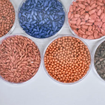
Дистриб’ютори
Ексклюзивний
з
myKWS
ЗАРЕ
Міжнародн
KWS Group 
kws.com/co