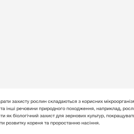
арати захисту рослин складаються з корисних мікроорганізм
и та інші речовини природного походження, наприклад, росл
ти як біологічний захист для зернових культур, покращуват
ти розвитку кореня та проростанню насіння.