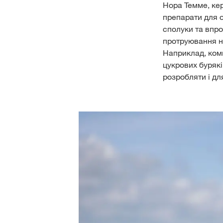
Нора Темме, кер
препарати для 
сполуки та впро
протруювання н
Наприклад, ком
цукрових бурякі
розробляти і дл