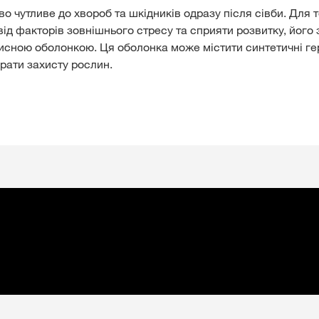
о чутливе до хвороб та шкідників одразу після сівби. Для 
від факторів зовнішнього стресу та сприяти розвитку, його
исною оболонкою. Ця оболонка може містити синтетичні ге
арати захисту рослин.