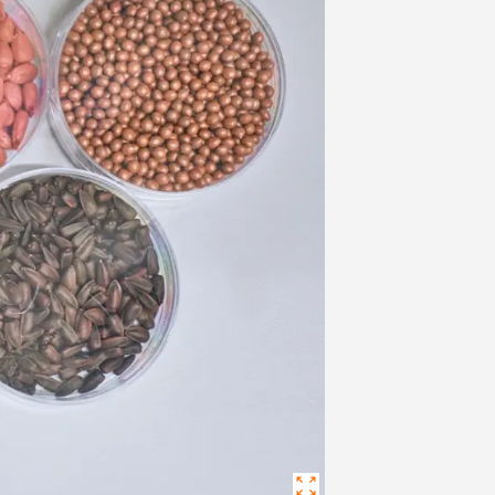
Проєкт «Прийдешнім
Зв'язатися з нами
поколінням»
Регіон Схід
Ініціатива незалежност
Регіон Центр
 контент
Розіграш від KWS
Відділ по роботі з клю
клієнтами
ВХІД
ЄСТРУВАТИСЯ
а тематика
в
rp