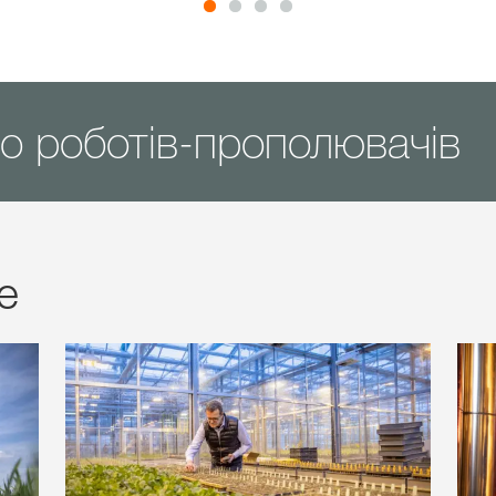
о роботів-прополювачів
е