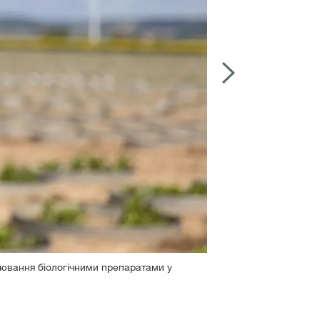
руювання біологічними препаратами у
На польовому 
2
/
4
буряка.